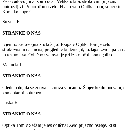
Zelo zadovoljni z izbiro očal. Velika izbira, strokovni, prijazni,
potrpežljivi. Priporočamo zelo. Hvala vam Optika Tom, super ste.
Kar tako naprej.
Suzana F.
STRANKE O NAS
Izjemno zadovoljna z izkušnjo! Ekipa v Optiki Tom je zelo
strokovna in natančna, pregled je bil temeljit, razlaga izvida pa jasna
in razumljiva. Odlično svetovanje pri izbiri očal..pomagali so...
Manuela J.
STRANKE O NAS
Glede nato, da se znova in znova vračam iz Štajerske domnevam, da
komentar ni potreben
Urska K.
STRANKE O NAS
Optika Tom v Sežani je res odlična! Zelo prijazno osebje, ki si