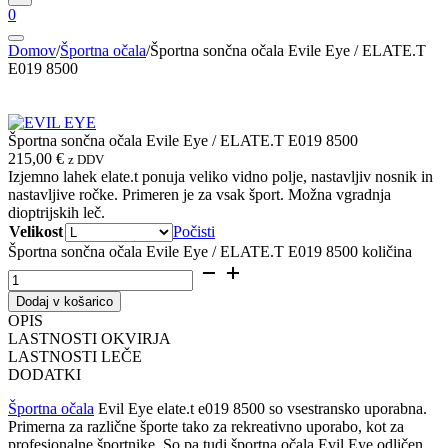
0
Domov
/
Športna očala
/
Športna sončna očala Evile Eye / ELATE.T
E019 8500
Športna sončna očala Evile Eye / ELATE.T E019 8500
215,00
€
z DDV
Izjemno lahek elate.t ponuja veliko vidno polje, nastavljiv nosnik in
nastavljive ročke. Primeren je za vsak šport. Možna vgradnja
dioptrijskih leč.
Velikost
Počisti
Športna sončna očala Evile Eye / ELATE.T E019 8500 količina
Dodaj v košarico
OPIS
LASTNOSTI OKVIRJA
LASTNOSTI LEČE
DODATKI
Športna očala
Evil Eye elate.t e019 8500 so vsestransko uporabna.
Primerna za različne športe tako za rekreativno uporabo, kot za
profesionalne športnike. So pa tudi športna očala Evil Eye odličen