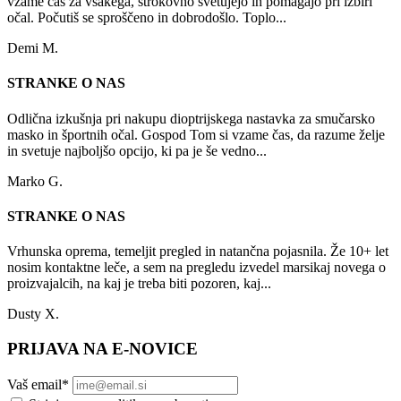
vzame čas za vsakega, strokovno svetujejo in pomagajo pri izbiri
očal. Počutiš se sproščeno in dobrodošlo. Toplo...
Demi M.
STRANKE O NAS
Odlična izkušnja pri nakupu dioptrijskega nastavka za smučarsko
masko in športnih očal. Gospod Tom si vzame čas, da razume želje
in svetuje najboljšo opcijo, ki pa je še vedno...
Marko G.
STRANKE O NAS
Vrhunska oprema, temeljit pregled in natančna pojasnila. Že 10+ let
nosim kontaktne leče, a sem na pregledu izvedel marsikaj novega o
proizvajalcih, na kaj je treba biti pozoren, kaj...
Dusty X.
PRIJAVA NA E-NOVICE
Vaš email
*