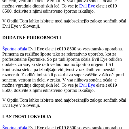
soncem, vetrom in delci v zraku. V vsa njihova sončna očala je
možna vgradnja dioptrijskih leč. To vse je
Evil Eye
elate.t e019
8500, doživite z njimi edinstveno športno izkušnjo.
V Optiki Tom lahko izbirate med najobsežnejšo zalogo sončnih očal
Evil Eye v Sloveniji.
DODATNE PODROBNOSTI
Športna očala
Evil Eye elate.t e019 8500 so vsestransko uporabna.
Primerna za različne športe tako za rekreativno uporabo, kot za
profesionalne športnike. So pa tudi športna očala Evil Eye odličen
dodatek za vse, ki ste radi vedno modno športno urejeni. LST
kontrastna stekla pa izboljšajo vidljivost v različnih vremenskih
razmerah. Z odličnimi stekli poskrbi za super zaščito vaših oči pred
soncem, vetrom in delci v zraku. V vsa njihova sončna očala je
možna vgradnja dioptrijskih leč. To vse je
Evil Eye
elate.t e019
8500, doživite z njimi edinstveno športno izkušnjo.
V Optiki Tom lahko izbirate med najobsežnejšo zalogo sončnih očal
Evil Eye v Sloveniji.
LASTNOSTI OKVIRJA
Športna očala
Evil Eye elate.t e019 8500 so vsestransko uporabna.