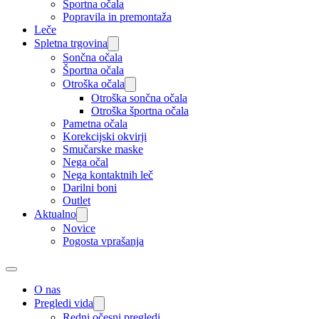
Športna očala
Popravila in premontaža
Leče
Spletna trgovina
Sončna očala
Športna očala
Otroška očala
Otroška sončna očala
Otroška športna očala
Pametna očala
Korekcijski okvirji
Smučarske maske
Nega očal
Nega kontaktnih leč
Darilni boni
Outlet
Aktualno
Novice
Pogosta vprašanja
O nas
Pregledi vida
Redni očesni pregledi