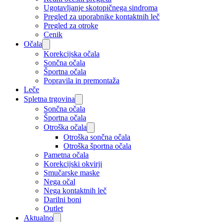
Ugotavljanje skotopičnega sindroma
Pregled za uporabnike kontaktnih leč
Pregled za otroke
Cenik
Očala
Korekcijska očala
Sončna očala
Športna očala
Popravila in premontaža
Leče
Spletna trgovina
Sončna očala
Športna očala
Otroška očala
Otroška sončna očala
Otroška športna očala
Pametna očala
Korekcijski okvirji
Smučarske maske
Nega očal
Nega kontaktnih leč
Darilni boni
Outlet
Aktualno