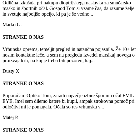
Odlična izkušnja pri nakupu dioptrijskega nastavka za smučarsko
masko in športnih očal. Gospod Tom si vzame čas, da razume želje
in svetuje najboljšo opcijo, ki pa je še vedno...
Marko G.
STRANKE O NAS
Vrhunska oprema, temeljit pregled in natančna pojasnila. Že 10+ let
nosim kontaktne leče, a sem na pregledu izvedel marsikaj novega o
proizvajalcih, na kaj je treba biti pozoren, kaj...
Dusty X.
STRANKE O NAS
Priporočam Optiko Tom, zaradi največje izbire športnih očal EVIL
EYE. Imel sem dilemo katere bi kupil, ampak strokovna pomoč pri
odločitvi mi je pomagala. Očala so res vrhunska v...
Matej P.
STRANKE O NAS