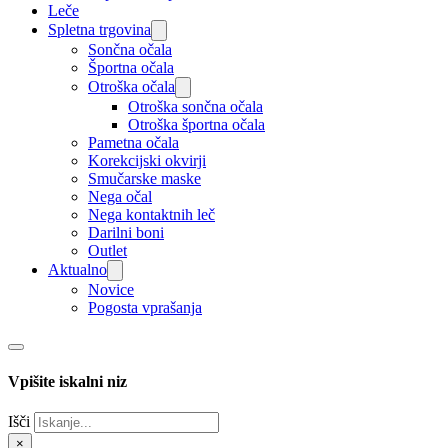
Leče
Spletna trgovina
Sončna očala
Športna očala
Otroška očala
Otroška sončna očala
Otroška športna očala
Pametna očala
Korekcijski okvirji
Smučarske maske
Nega očal
Nega kontaktnih leč
Darilni boni
Outlet
Aktualno
Novice
Pogosta vprašanja
Vpišite iskalni niz
Išči
×