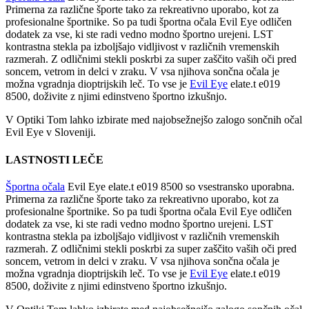
Primerna za različne športe tako za rekreativno uporabo, kot za
profesionalne športnike. So pa tudi športna očala Evil Eye odličen
dodatek za vse, ki ste radi vedno modno športno urejeni. LST
kontrastna stekla pa izboljšajo vidljivost v različnih vremenskih
razmerah. Z odličnimi stekli poskrbi za super zaščito vaših oči pred
soncem, vetrom in delci v zraku. V vsa njihova sončna očala je
možna vgradnja dioptrijskih leč. To vse je
Evil Eye
elate.t e019
8500, doživite z njimi edinstveno športno izkušnjo.
V Optiki Tom lahko izbirate med najobsežnejšo zalogo sončnih očal
Evil Eye v Sloveniji.
LASTNOSTI LEČE
Športna očala
Evil Eye elate.t e019 8500 so vsestransko uporabna.
Primerna za različne športe tako za rekreativno uporabo, kot za
profesionalne športnike. So pa tudi športna očala Evil Eye odličen
dodatek za vse, ki ste radi vedno modno športno urejeni. LST
kontrastna stekla pa izboljšajo vidljivost v različnih vremenskih
razmerah. Z odličnimi stekli poskrbi za super zaščito vaših oči pred
soncem, vetrom in delci v zraku. V vsa njihova sončna očala je
možna vgradnja dioptrijskih leč. To vse je
Evil Eye
elate.t e019
8500, doživite z njimi edinstveno športno izkušnjo.