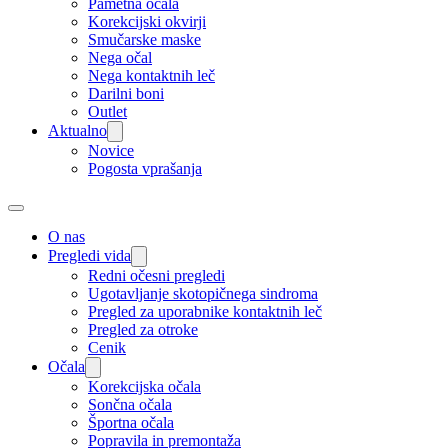
Pametna očala
Korekcijski okvirji
Smučarske maske
Nega očal
Nega kontaktnih leč
Darilni boni
Outlet
Aktualno
Novice
Pogosta vprašanja
O nas
Pregledi vida
Redni očesni pregledi
Ugotavljanje skotopičnega sindroma
Pregled za uporabnike kontaktnih leč
Pregled za otroke
Cenik
Očala
Korekcijska očala
Sončna očala
Športna očala
Popravila in premontaža