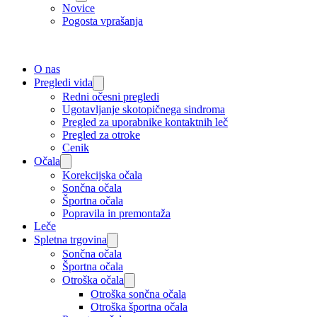
Novice
Pogosta vprašanja
O nas
Pregledi vida
Redni očesni pregledi
Ugotavljanje skotopičnega sindroma
Pregled za uporabnike kontaktnih leč
Pregled za otroke
Cenik
Očala
Korekcijska očala
Sončna očala
Športna očala
Popravila in premontaža
Leče
Spletna trgovina
Sončna očala
Športna očala
Otroška očala
Otroška sončna očala
Otroška športna očala