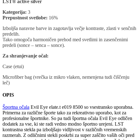
LST® active silver
Kategorija:
3
Prepustnost svetlobe:
16%
Izboljša naravne barve in zagotavlja večje kontraste, zlasti v senčnih
predelih.
Tako omogoča harmoničen prehod med svetlimi in zasenčenimi
predeli (sonce – senca – sonce).
Za shranjevanje očal:
Case (etui)
Microfiber bag (vrečka iz mikro vlaken, nemenjena tudi čiščenju
leč)
OPIS
Športna očala
Evil Eye elate.t e019 8500 so vsestransko uporabna.
Primerna za različne športe tako za rekreativno uporabo, kot za
profesionalne športnike. So pa tudi športna očala Evil Eye odličen
dodatek za vse, ki ste radi vedno modno športno urejeni. LST
kontrastna stekla pa izboljšajo vidljivost v različnih vremenskih
razmerah. Z odličnimi stekli poskrbi za super zaščito vaših oči pred