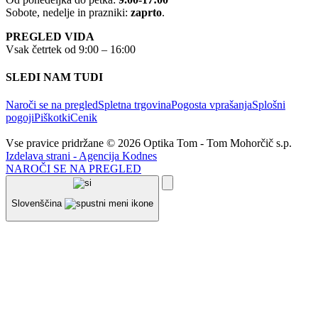
Sobote, nedelje in prazniki:
zaprto
.
PREGLED VIDA
Vsak četrtek od 9:00 – 16:00
SLEDI NAM TUDI
Naroči se na pregled
Spletna trgovina
Pogosta vprašanja
Splošni
pogoji
Piškotki
Cenik
Vse pravice pridržane © 2026 Optika Tom - Tom Mohorčič s.p.
Izdelava strani - Agencija Kodnes
NAROČI SE NA PREGLED
Slovenščina