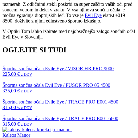
razmerah. Z odličnimi stekli poskrbi za super zaščito vaših oči pred
soncem, vetrom in delci v zraku. V vsa njihova sončna očala je
možna vgradnja dioptrijskih leč. To vse je
Evil Eye
elate.t e019
8500, doživite z njimi edinstveno športno izkušnjo.
V Optiki Tom lahko izbirate med najobsežnejšo zalogo sončnih očal
Evil Eye v Sloveniji.
OGLEJTE SI TUDI
Športna sončna očala Evile Eye / VIZOR HR PRO 9000
225,00
€
z DDV
Športna sončna očala Evil Eye / FUSOR PRO 05 4500
335,00
€
z DDV
Športna sončna očala Evile Eye / TRACE PRO E001 4500
315,00
€
z DDV
Športna sončna očala Evile Eye / TRACE PRO E001 6600
315,00
€
z DDV
Kaleos Manor