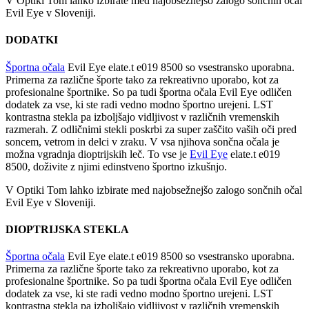
V Optiki Tom lahko izbirate med najobsežnejšo zalogo sončnih očal
Evil Eye v Sloveniji.
DODATKI
Športna očala
Evil Eye elate.t e019 8500 so vsestransko uporabna.
Primerna za različne športe tako za rekreativno uporabo, kot za
profesionalne športnike. So pa tudi športna očala Evil Eye odličen
dodatek za vse, ki ste radi vedno modno športno urejeni. LST
kontrastna stekla pa izboljšajo vidljivost v različnih vremenskih
razmerah. Z odličnimi stekli poskrbi za super zaščito vaših oči pred
soncem, vetrom in delci v zraku. V vsa njihova sončna očala je
možna vgradnja dioptrijskih leč. To vse je
Evil Eye
elate.t e019
8500, doživite z njimi edinstveno športno izkušnjo.
V Optiki Tom lahko izbirate med najobsežnejšo zalogo sončnih očal
Evil Eye v Sloveniji.
DIOPTRIJSKA STEKLA
Športna očala
Evil Eye elate.t e019 8500 so vsestransko uporabna.
Primerna za različne športe tako za rekreativno uporabo, kot za
profesionalne športnike. So pa tudi športna očala Evil Eye odličen
dodatek za vse, ki ste radi vedno modno športno urejeni. LST
kontrastna stekla pa izboljšajo vidljivost v različnih vremenskih