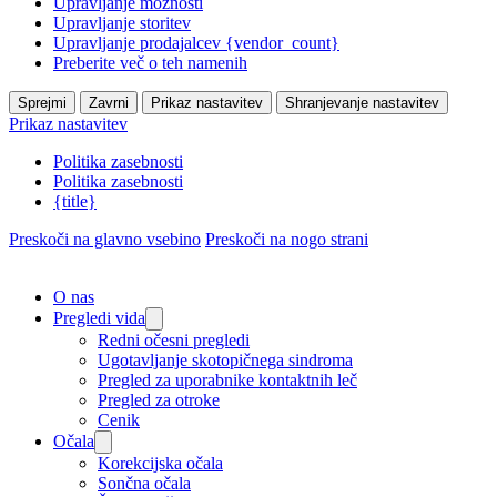
Upravljanje možnosti
Upravljanje storitev
Upravljanje prodajalcev {vendor_count}
Preberite več o teh namenih
Sprejmi
Zavrni
Prikaz nastavitev
Shranjevanje nastavitev
Prikaz nastavitev
Politika zasebnosti
Politika zasebnosti
{title}
Preskoči na glavno vsebino
Preskoči na nogo strani
O nas
Pregledi vida
Redni očesni pregledi
Ugotavljanje skotopičnega sindroma
Pregled za uporabnike kontaktnih leč
Pregled za otroke
Cenik
Očala
Korekcijska očala
Sončna očala