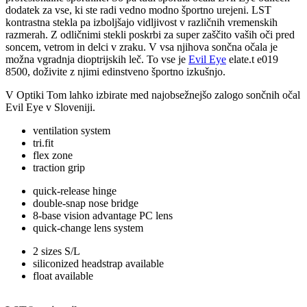
dodatek za vse, ki ste radi vedno modno športno urejeni. LST
kontrastna stekla pa izboljšajo vidljivost v različnih vremenskih
razmerah. Z odličnimi stekli poskrbi za super zaščito vaših oči pred
soncem, vetrom in delci v zraku. V vsa njihova sončna očala je
možna vgradnja dioptrijskih leč. To vse je
Evil Eye
elate.t e019
8500, doživite z njimi edinstveno športno izkušnjo.
V Optiki Tom lahko izbirate med najobsežnejšo zalogo sončnih očal
Evil Eye v Sloveniji.
ventilation system
tri.fit
flex zone
traction grip
quick-release hinge
double-snap nose bridge
8-base vision advantage PC lens
quick-change lens system
2 sizes S/L
siliconized headstrap available
float available