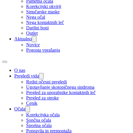
Pametna očala
Korekcijski okvirji
Smučarske maske
Nega očal
Nega kontaktnih leč
Darilni boni
Outlet
Aktualno
Novice
Pogosta vprašanja
O nas
Pregledi vida
Redni očesni pregledi
Ugotavljanje skotopičnega sindroma
Pregled za uporabnike kontaktnih leč
Pregled za otroke
Cenik
Očala
Korekcijska očala
Sončna očala
Športna očala
Popravila in premontaža