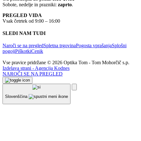
Sobote, nedelje in prazniki:
zaprto
.
PREGLED VIDA
Vsak četrtek od 9:00 – 16:00
SLEDI NAM TUDI
Naroči se na pregled
Spletna trgovina
Pogosta vprašanja
Splošni
pogoji
Piškotki
Cenik
Vse pravice pridržane © 2026 Optika Tom - Tom Mohorčič s.p.
Izdelava strani - Agencija Kodnes
NAROČI SE NA PREGLED
Slovenščina