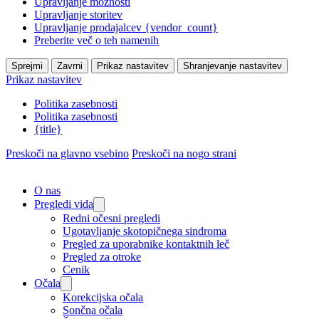
Upravljanje možnosti
Upravljanje storitev
Upravljanje prodajalcev {vendor_count}
Preberite več o teh namenih
Sprejmi
Zavrni
Prikaz nastavitev
Shranjevanje nastavitev
Prikaz nastavitev
Politika zasebnosti
Politika zasebnosti
{title}
Preskoči na glavno vsebino
Preskoči na nogo strani
O nas
Pregledi vida
Redni očesni pregledi
Ugotavljanje skotopičnega sindroma
Pregled za uporabnike kontaktnih leč
Pregled za otroke
Cenik
Očala
Korekcijska očala
Sončna očala