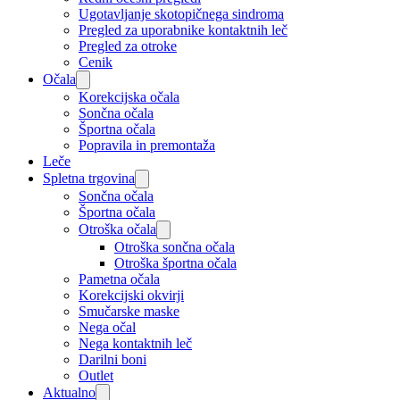
Ugotavljanje skotopičnega sindroma
Pregled za uporabnike kontaktnih leč
Pregled za otroke
Cenik
Očala
Korekcijska očala
Sončna očala
Športna očala
Popravila in premontaža
Leče
Spletna trgovina
Sončna očala
Športna očala
Otroška očala
Otroška sončna očala
Otroška športna očala
Pametna očala
Korekcijski okvirji
Smučarske maske
Nega očal
Nega kontaktnih leč
Darilni boni
Outlet
Aktualno