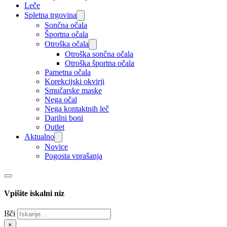
Leče
Spletna trgovina
Sončna očala
Športna očala
Otroška očala
Otroška sončna očala
Otroška športna očala
Pametna očala
Korekcijski okvirji
Smučarske maske
Nega očal
Nega kontaktnih leč
Darilni boni
Outlet
Aktualno
Novice
Pogosta vprašanja
Vpišite iskalni niz
Išči
×