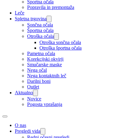
Športna očala
Popravila in premontaža
Leče
Spletna trgovina
Sončna očala
Športna očala
Otroška očala
Otroška sončna očala
Otroška športna očala
Pametna očala
Korekcijski okvirji
Smučarske maske
Nega očal
Nega kontaktnih leč
Darilni boni
Outlet
Aktualno
Novice
Pogosta vprašanja
O nas
Pregledi vida
Redni očesni pregledi