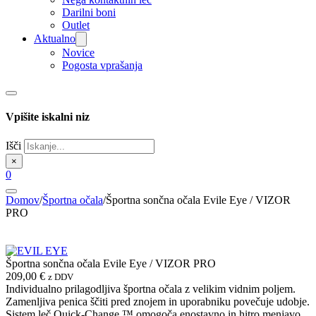
Darilni boni
Outlet
Aktualno
Novice
Pogosta vprašanja
Vpišite iskalni niz
Išči
×
0
Domov
/
Športna očala
/
Športna sončna očala Evile Eye / VIZOR
PRO
Športna sončna očala Evile Eye / VIZOR PRO
209,00
€
z DDV
Individualno prilagodljiva športna očala z velikim vidnim poljem.
Zamenljiva penica ščiti pred znojem in uporabniku povečuje udobje.
Sistem leč Quick-Change ™ omogoča enostavno in hitro menjavo