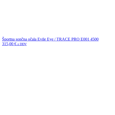
Športna sončna očala Evile Eye / TRACE PRO E001 4500
315,00
€
z DDV