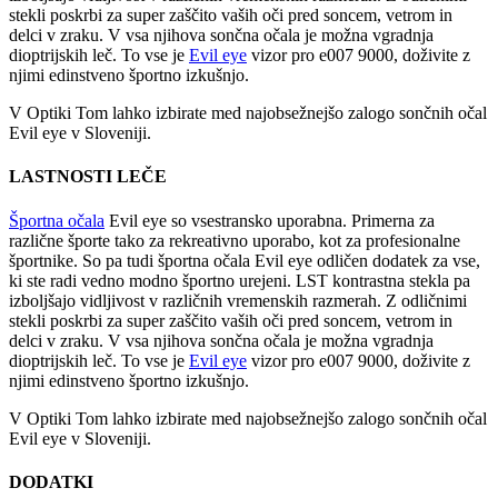
stekli poskrbi za super zaščito vaših oči pred soncem, vetrom in
delci v zraku. V vsa njihova sončna očala je možna vgradnja
dioptrijskih leč. To vse je
Evil eye
vizor pro e007 9000, doživite z
njimi edinstveno športno izkušnjo.
V Optiki Tom lahko izbirate med najobsežnejšo zalogo sončnih očal
Evil eye v Sloveniji.
LASTNOSTI LEČE
Športna očala
Evil eye so vsestransko uporabna. Primerna za
različne športe tako za rekreativno uporabo, kot za profesionalne
športnike. So pa tudi športna očala Evil eye odličen dodatek za vse,
ki ste radi vedno modno športno urejeni. LST kontrastna stekla pa
izboljšajo vidljivost v različnih vremenskih razmerah. Z odličnimi
stekli poskrbi za super zaščito vaših oči pred soncem, vetrom in
delci v zraku. V vsa njihova sončna očala je možna vgradnja
dioptrijskih leč. To vse je
Evil eye
vizor pro e007 9000, doživite z
njimi edinstveno športno izkušnjo.
V Optiki Tom lahko izbirate med najobsežnejšo zalogo sončnih očal
Evil eye v Sloveniji.
DODATKI