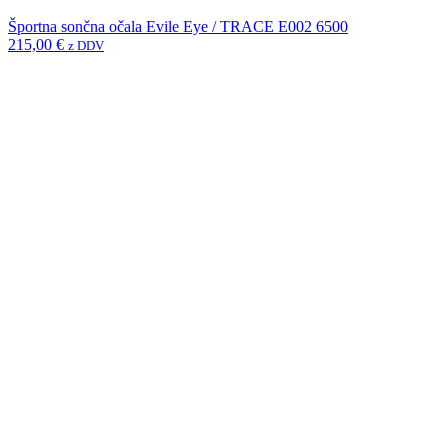
Športna sončna očala Evile Eye / TRACE E002 6500
215,00
€
z DDV