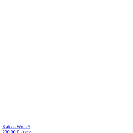
Kaleos Wren 5
230,00
€
z DDV