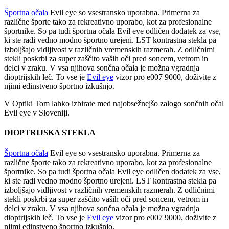
Športna očala
Evil eye so vsestransko uporabna. Primerna za
različne športe tako za rekreativno uporabo, kot za profesionalne
športnike. So pa tudi športna očala Evil eye odličen dodatek za vse,
ki ste radi vedno modno športno urejeni. LST kontrastna stekla pa
izboljšajo vidljivost v različnih vremenskih razmerah. Z odličnimi
stekli poskrbi za super zaščito vaših oči pred soncem, vetrom in
delci v zraku. V vsa njihova sončna očala je možna vgradnja
dioptrijskih leč. To vse je
Evil eye
vizor pro e007 9000, doživite z
njimi edinstveno športno izkušnjo.
V Optiki Tom lahko izbirate med najobsežnejšo zalogo sončnih očal
Evil eye v Sloveniji.
DIOPTRIJSKA STEKLA
Športna očala
Evil eye so vsestransko uporabna. Primerna za
različne športe tako za rekreativno uporabo, kot za profesionalne
športnike. So pa tudi športna očala Evil eye odličen dodatek za vse,
ki ste radi vedno modno športno urejeni. LST kontrastna stekla pa
izboljšajo vidljivost v različnih vremenskih razmerah. Z odličnimi
stekli poskrbi za super zaščito vaših oči pred soncem, vetrom in
delci v zraku. V vsa njihova sončna očala je možna vgradnja
dioptrijskih leč. To vse je
Evil eye
vizor pro e007 9000, doživite z
njimi edinstveno športno izkušnjo.