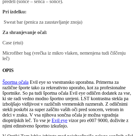
predeli (sonce – senca – sonce).
Pri izdelku:
Sweat bar (penica za zaustavljanje znoja)
Za shranjevanje očal:
Case (etui)
Microfiber bag (vrečka iz mikro vlaken, nemenjena tudi čiščenju
leč)
OPIS
Športna očala
Evil eye so vsestransko uporabna. Primerna za
različne športe tako za rekreativno uporabo, kot za profesionalne
športnike. So pa tudi športna očala Evil eye odličen dodatek za vse,
ki ste radi vedno modno športno urejeni. LST kontrastna stekla pa
izboljšajo vidljivost v različnih vremenskih razmerah. Z odličnimi
stekli poskrbi za super zaščito vaših oči pred soncem, vetrom in
delci v zraku. V vsa njihova sončna očala je možna vgradnja
dioptrijskih leč. To vse je
Evil eye
vizor pro e007 9000, doživite z
njimi edinstveno športno izkušnjo.