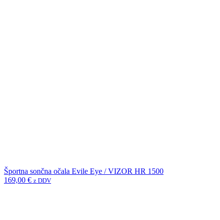
Športna sončna očala Evile Eye / VIZOR HR 1500
169,00
€
z DDV