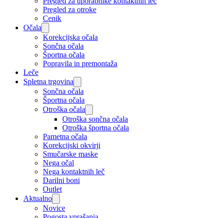
Pregled za uporabnike kontaktnih leč
Pregled za otroke
Cenik
Očala
Korekcijska očala
Sončna očala
Športna očala
Popravila in premontaža
Leče
Spletna trgovina
Sončna očala
Športna očala
Otroška očala
Otroška sončna očala
Otroška športna očala
Pametna očala
Korekcijski okvirji
Smučarske maske
Nega očal
Nega kontaktnih leč
Darilni boni
Outlet
Aktualno
Novice
Pogosta vprašanja