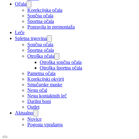
Očala
Korekcijska očala
Sončna očala
Športna očala
Popravila in premontaža
Leče
Spletna trgovina
Sončna očala
Športna očala
Otroška očala
Otroška sončna očala
Otroška športna očala
Pametna očala
Korekcijski okvirji
Smučarske maske
Nega očal
Nega kontaktnih leč
Darilni boni
Outlet
Aktualno
Novice
Pogosta vprašanja