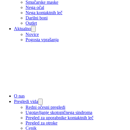
Smučarske maske
Nega očal
Nega kontaktnih leč
Darilni boni
Outlet
Aktualno
Novice
Pogosta vprašanja
O nas
Pregledi vida
Redni očesni pregledi
Ugotavljanje skotopičnega sindroma
Pregled za uporabnike kontaktnih leč
Pregled za otroke
Cenik