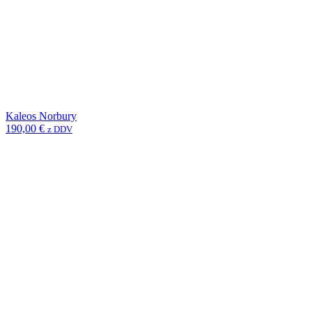
Kaleos Norbury
190,00
€
z DDV