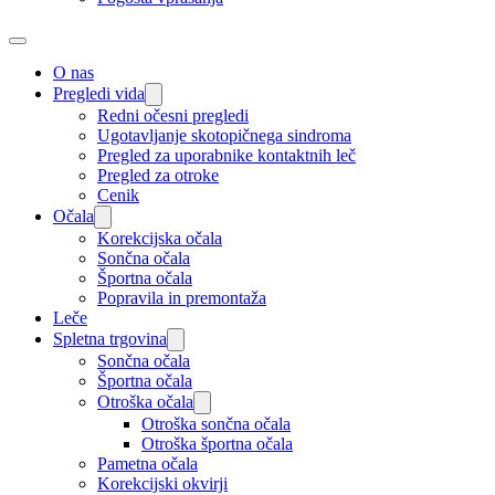
O nas
Pregledi vida
Redni očesni pregledi
Ugotavljanje skotopičnega sindroma
Pregled za uporabnike kontaktnih leč
Pregled za otroke
Cenik
Očala
Korekcijska očala
Sončna očala
Športna očala
Popravila in premontaža
Leče
Spletna trgovina
Sončna očala
Športna očala
Otroška očala
Otroška sončna očala
Otroška športna očala
Pametna očala
Korekcijski okvirji