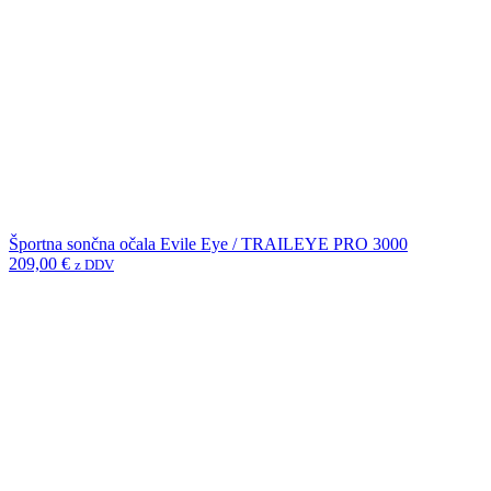
Športna sončna očala Evile Eye / TRAILEYE PRO 3000
209,00
€
z DDV