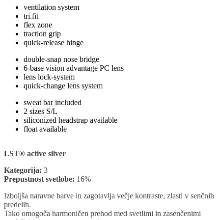
ventilation system
tri.fit
flex zone
traction grip
quick-release hinge
double-snap nose bridge
6-base vision advantage PC lens
lens lock-system
quick-change lens system
sweat bar included
2 sizes S/L
siliconized headstrap available
float available
LST® active silver
Kategorija:
3
Prepustnost svetlobe:
16%
Izboljša naravne barve in zagotavlja večje kontraste, zlasti v senčnih
predelih.
Tako omogoča harmoničen prehod med svetlimi in zasenčenimi