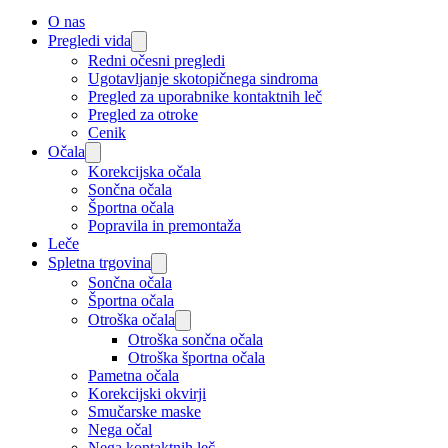
O nas
Pregledi vida
Redni očesni pregledi
Ugotavljanje skotopičnega sindroma
Pregled za uporabnike kontaktnih leč
Pregled za otroke
Cenik
Očala
Korekcijska očala
Sončna očala
Športna očala
Popravila in premontaža
Leče
Spletna trgovina
Sončna očala
Športna očala
Otroška očala
Otroška sončna očala
Otroška športna očala
Pametna očala
Korekcijski okvirji
Smučarske maske
Nega očal
Nega kontaktnih leč