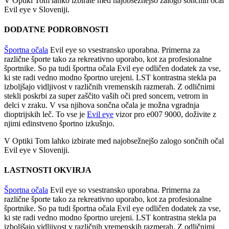
V Optiki Tom lahko izbirate med najobsežnejšo zalogo sončnih očal
Evil eye v Sloveniji.
DODATNE PODROBNOSTI
Športna očala
Evil eye so vsestransko uporabna. Primerna za
različne športe tako za rekreativno uporabo, kot za profesionalne
športnike. So pa tudi športna očala Evil eye odličen dodatek za vse,
ki ste radi vedno modno športno urejeni. LST kontrastna stekla pa
izboljšajo vidljivost v različnih vremenskih razmerah. Z odličnimi
stekli poskrbi za super zaščito vaših oči pred soncem, vetrom in
delci v zraku. V vsa njihova sončna očala je možna vgradnja
dioptrijskih leč. To vse je
Evil eye
vizor pro e007 9000, doživite z
njimi edinstveno športno izkušnjo.
V Optiki Tom lahko izbirate med najobsežnejšo zalogo sončnih očal
Evil eye v Sloveniji.
LASTNOSTI OKVIRJA
Športna očala
Evil eye so vsestransko uporabna. Primerna za
različne športe tako za rekreativno uporabo, kot za profesionalne
športnike. So pa tudi športna očala Evil eye odličen dodatek za vse,
ki ste radi vedno modno športno urejeni. LST kontrastna stekla pa
izboljšajo vidljivost v različnih vremenskih razmerah. Z odličnimi