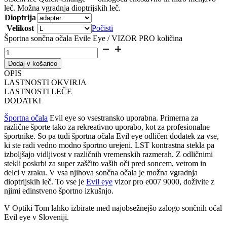
leč. Možna vgradnja dioptrijskih leč.
Dioptrija
Velikost
Počisti
Športna sončna očala Evile Eye / VIZOR PRO količina
Dodaj v košarico
OPIS
LASTNOSTI OKVIRJA
LASTNOSTI LEČE
DODATKI
Športna očala
Evil eye so vsestransko uporabna. Primerna za
različne športe tako za rekreativno uporabo, kot za profesionalne
športnike. So pa tudi športna očala Evil eye odličen dodatek za vse,
ki ste radi vedno modno športno urejeni. LST kontrastna stekla pa
izboljšajo vidljivost v različnih vremenskih razmerah. Z odličnimi
stekli poskrbi za super zaščito vaših oči pred soncem, vetrom in
delci v zraku. V vsa njihova sončna očala je možna vgradnja
dioptrijskih leč. To vse je
Evil eye
vizor pro e007 9000, doživite z
njimi edinstveno športno izkušnjo.
V Optiki Tom lahko izbirate med najobsežnejšo zalogo sončnih očal
Evil eye v Sloveniji.