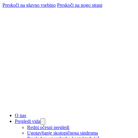
Preskoči na glavno vsebino
Preskoči na nogo strani
O nas
Pregledi vida
Redni očesni pregledi
Ugotavljanje skotopičnega sindroma