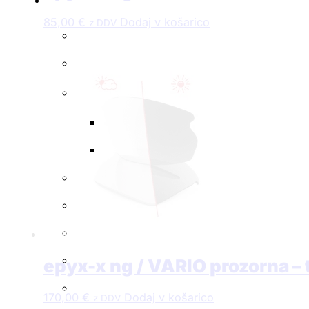
85,00
€
Dodaj v košarico
z DDV
epyx-x ng / VARIO prozorna – 
170,00
€
Dodaj v košarico
z DDV