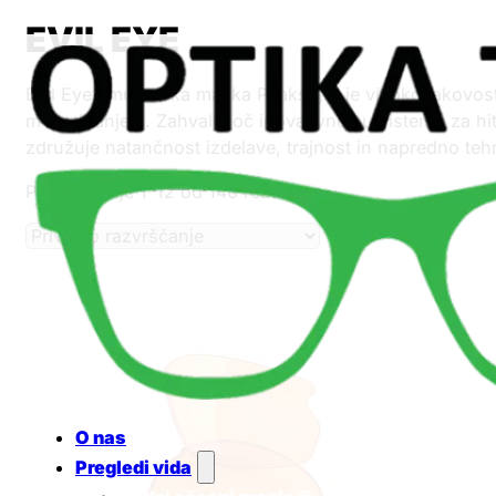
EVIL EYE
Evil Eye smučarska maska Peaksight je visokokakovoste
med gibanjem. Zahvaljujoč inovativnemu sistemu za hit
združuje natančnost izdelave, trajnost in napredno tehn
Prikazovanje 1–12 od 140 rezultatov
O nas
Pregledi vida