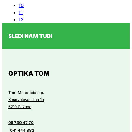
10
izber
11
na
12
strani
→
izdel
SLEDI NAM TUDI
OPTIKA TOM
Tom Mohoričič s.p.
Kosovelova ulica 1b
6210 Sežana
05 730 47 70
041 444 882