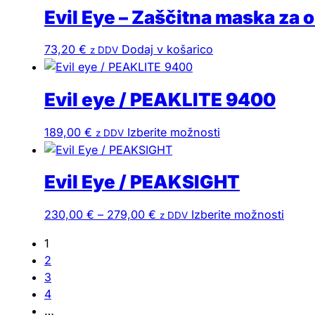
Evil Eye – Zaščitna maska za 
73,20
€
Dodaj v košarico
z DDV
Evil eye / PEAKLITE 9400
Ta
189,00
€
Izberite možnosti
z DDV
izdelek
ima
Evil Eye / PEAKSIGHT
več
različic.
Cenovni
Ta
230,00
€
–
279,00
€
Izberite možnosti
Možnosti
z DDV
razpon:
izdel
lahko
1
od
ima
izberete
2
230,00 €
več
na
3
do
različ
strani
4
279,00 €
Možno
izdelka
…
lahko