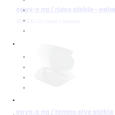
epyx-x ng / rjava stekla – pola
150,00
€
Dodaj v košarico
z DDV
epyx-x ng / temno siva stekla