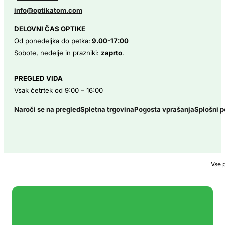
info@optikatom.com
DELOVNI ČAS OPTIKE
Od ponedeljka do petka:
9.00-17:00
Sobote, nedelje in prazniki:
zaprto
.
PREGLED VIDA
Vsak četrtek od 9:00 – 16:00
Naroči se na pregled
Spletna trgovina
Pogosta vprašanja
Splošni p
Vse 
V O