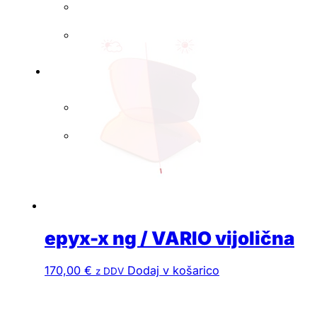
epyx-x ng / VARIO vijolična
170,00
€
Dodaj v košarico
z DDV