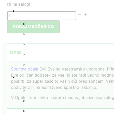
Ni na zalogi
Športna
sončna
očala
DODAJ V KOŠARICO
Evil
Eye
/
FUSOR
OPIS
06
1500
Športna očala
Evil Eye so vsestransko uporabna. Prim
količina
Eye odličen dodatek za vse, ki ste radi vedno modno š
poskrbi za super zaščito vaših oči pred soncem, vetro
doživite z njimi edinstveno športno izkušnjo.
V Optiki Tom lahko izbirate med najobsežnejšo zalogo