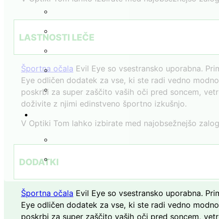
LASTNOSTI LEČE
Športna očala
Evil Eye so vsestransko uporabna. Prim
Eye odličen dodatek za vse, ki ste radi vedno modno š
poskrbi za super zaščito vaših oči pred soncem, vetro
doživite z njimi edinstveno športno izkušnjo.
V Optiki Tom lahko izbirate med najobsežnejšo zalogo
DODATKI
Športna očala
Evil Eye so vsestransko uporabna. Prim
Eye odličen dodatek za vse, ki ste radi vedno modno š
poskrbi za super zaščito vaših oči pred soncem, vetro