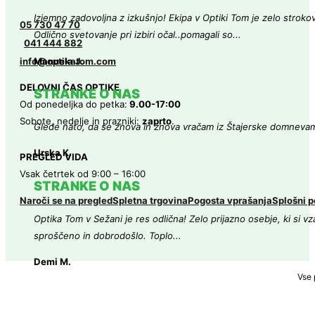
Izjemno zadovoljna z izkušnjo! Ekipa v Optiki Tom je zelo strokovn
05 730 47 70
Odlično svetovanje pri izbiri očal..pomagali so...
041 444 882
Manuela J.
info@optikatom.com
DELOVNI ČAS OPTIKE
STRANKE O NAS
Od ponedeljka do petka:
9.00-17:00
Sobote, nedelje in prazniki:
zaprto
.
Glede nato, da se znova in znova vračam iz Štajerske domneva
Urska K.
PREGLED VIDA
Vsak četrtek od 9:00 – 16:00
STRANKE O NAS
Naroči se na pregled
Spletna trgovina
Pogosta vprašanja
Splošni p
Optika Tom v Sežani je res odlična! Zelo prijazno osebje, ki si v
sproščeno in dobrodošlo. Toplo...
Demi M.
Vse 