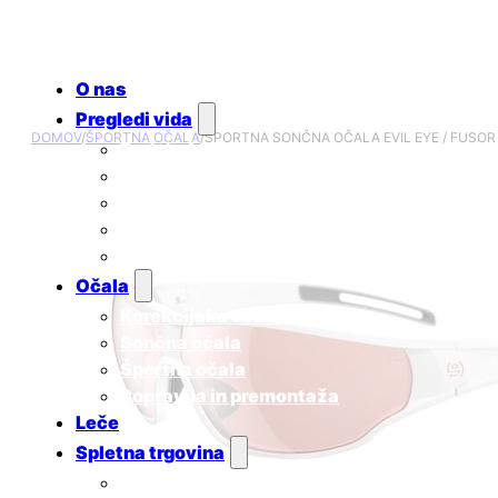
O nas
Pregledi vida
DOMOV
/
ŠPORTNA OČALA
/
ŠPORTNA SONČNA OČALA EVIL EYE / FUSOR 
Redni očesni pregledi
Ugotavljanje skotopičnega sindroma
Pregled za uporabnike kontaktnih leč
Pregled za otroke
Cenik
Očala
Korekcijska očala
Sončna očala
Športna očala
Popravila in premontaža
Leče
Spletna trgovina
Sončna očala