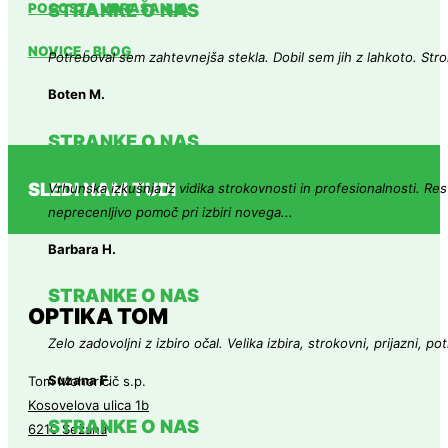
STRANKE O NAS
POGOSTA VPRAŠANJA
NOVICE - BLOG
Potreboval sem zahtevnejša stekla. Dobil sem jih z lahkoto. Stro
Boten M.
STRANKE O NAS
SLEDI NAM TUDI
Vrhunska izkušnja iz vidika strokovnosti in profesionalnosti. Res 
neprecenljivo pomoč pri izbiri novega...
Barbara H.
STRANKE O NAS
OPTIKA TOM
Zelo zadovoljni z izbiro očal. Velika izbira, strokovni, prijazni, 
Suzana F.
Tom Mohoričič s.p.
Kosovelova ulica 1b
STRANKE O NAS
6210 Sežana