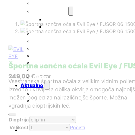
Športna očala
Otroška očala
Otroška sončna očala
Otroška športna očala
Pametna očala
Korekcijski okvirji
Smučarske maske
Nega očal
Nega kontaktnih leč
Športna sončna očala Evil Eye / F
Darilni boni
249,00
€
z DDV
Outlet
Vsestranska športna očala z velikim vidnim polje
Aktualno
Izredno ukrivljena oblika okvirja omogoča najboljš
Novice
možen pogled za najrazličnejše športe. Možna
Pogosta vprašanja
vgradnja dioptrijskih leč.
Dioptrija
Velikost
Počisti