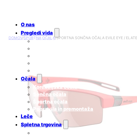
O nas
Pregledi vida
DOMOV
/
ŠPORTNA OČALA
/
ŠPORTNA SONČNA OČALA EVILE EYE / ELATE
Redni očesni pregledi
Ugotavljanje skotopičnega sindroma
Pregled za uporabnike kontaktnih leč
Pregled za otroke
Cenik
Očala
Korekcijska očala
Sončna očala
Športna očala
Popravila in premontaža
Leče
Spletna trgovina
Sončna očala