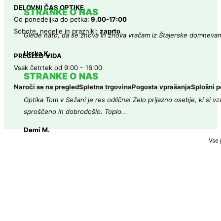
DELOVNI ČAS OPTIKE
STRANKE O NAS
Od ponedeljka do petka:
9.00-17:00
Sobote, nedelje in prazniki:
zaprto
.
Glede nato, da se znova in znova vračam iz Štajerske domneva
Urska K.
PREGLED VIDA
Vsak četrtek od 9:00 – 16:00
STRANKE O NAS
Naroči se na pregled
Spletna trgovina
Pogosta vprašanja
Splošni p
Optika Tom v Sežani je res odlična! Zelo prijazno osebje, ki si v
sproščeno in dobrodošlo. Toplo...
Demi M.
Vse 