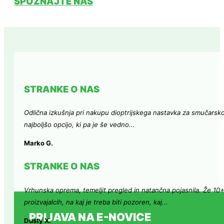
SPOZNAJTE NAS
STRANKE O NAS
Odlična izkušnja pri nakupu dioptrijskega nastavka za smučarsk
najboljšo opcijo, ki pa je še vedno...
Marko G.
STRANKE O NAS
Vrhunska oprema, temeljit pregled in natančna pojasnila. Že 10
proizvajalcih, na kaj je treba biti pozoren, kaj...
PRIJAVA NA E-NOVICE
Dusty X.