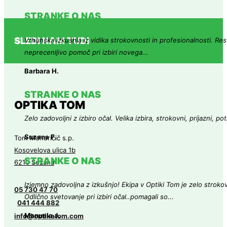
STRANKE O NAS
SLEDI NAM TUDI
Vrhunska izkušnja iz vidika strokovnosti in profesionalnosti. Res 
neprecenljivo pomoč pri izbiri novega...
Barbara H.
STRANKE O NAS
OPTIKA TOM
Zelo zadovoljni z izbiro očal. Velika izbira, strokovni, prijazni, 
Suzana F.
Tom Mohoričič s.p.
Kosovelova ulica 1b
STRANKE O NAS
6210 Sežana
Izjemno zadovoljna z izkušnjo! Ekipa v Optiki Tom je zelo strokovn
05 730 47 70
Odlično svetovanje pri izbiri očal..pomagali so...
041 444 882
Manuela J.
info@optikatom.com