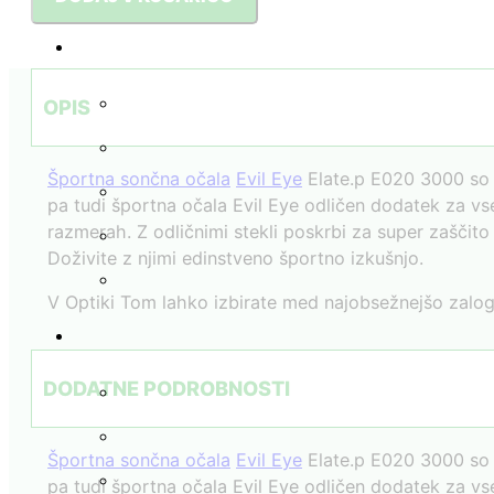
Evile
Eye
/
ELATE.P
OPIS
E020
3000
Športna sončna očala
Evil Eye
Elate.p E020 3000 so v
količina
pa tudi športna očala Evil Eye odličen dodatek za vse
razmerah. Z odličnimi stekli poskrbi za super zaščito
Doživite z njimi edinstveno športno izkušnjo.
V Optiki Tom lahko izbirate med najobsežnejšo zalogo
DODATNE PODROBNOSTI
Športna sončna očala
Evil Eye
Elate.p E020 3000 so v
pa tudi športna očala Evil Eye odličen dodatek za vse