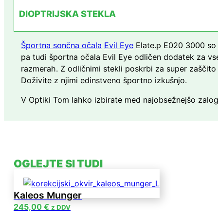
DIOPTRIJSKA STEKLA
Športna sončna očala
Evil Eye
Elate.p E020 3000 so v
pa tudi športna očala Evil Eye odličen dodatek za vse
razmerah. Z odličnimi stekli poskrbi za super zaščito
Doživite z njimi edinstveno športno izkušnjo.
V Optiki Tom lahko izbirate med najobsežnejšo zalogo
OGLEJTE SI TUDI
Kaleos Munger
245,00
€
z DDV