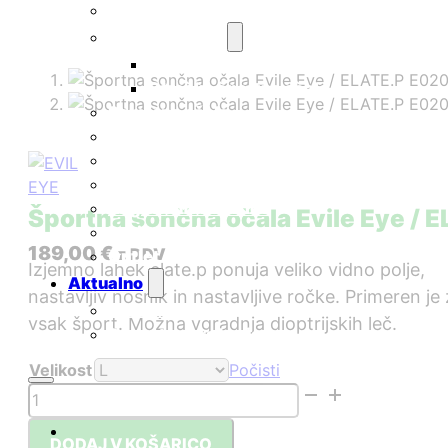
Športna očala
Otroška očala
Otroška sončna očala
Otroška športna očala
Pametna očala
Korekcijski okvirji
Smučarske maske
Nega očal
Nega kontaktnih leč
Športna sončna očala Evile Eye /
Darilni boni
189,00
€
z DDV
Outlet
Izjemno lahek elate.p ponuja veliko vidno polje,
Aktualno
nastavljiv nosnik in nastavljive ročke. Primeren je
Novice
vsak šport. Možna vgradnja dioptrijskih leč.
Pogosta vprašanja
Velikost
Počisti
Športna
sončna
očala
DODAJ V KOŠARICO