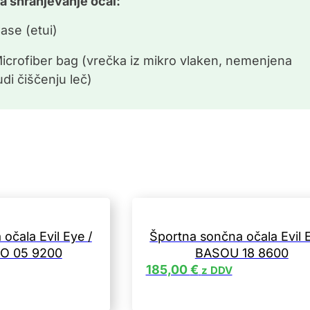
a shranjevanje očal:
ase (etui)
icrofiber bag (vrečka iz mikro vlaken, nemenjena
udi čiščenju leč)
očala Evil Eye /
Športna sončna očala Evil E
O 05 9200
BASOU 18 8600
185,00
€
z DDV