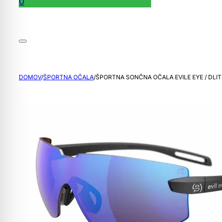
0
DOMOV
/
ŠPORTNA OČALA
/
ŠPORTNA SONČNA OČALA EVILE EYE / DLIT