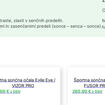
Z
C
raste, zlasti v senčnih predelih.
M
 in zasenčenimi predeli (sonce – senca – sonce).
t
tna sončna očala Evile Eye /
Športna sončna 
VIZOR PRO
FUSOR PR
,00
€
265,00
€
z DDV
z DDV