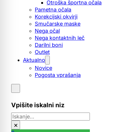
Otroška športna očala
Pametna očala
Korekcijski okvirji
Smučarske maske
Nega očal
Nega kontaktnih leč
Darilni boni
Outlet
Aktualno
Novice
Pogosta vprašanja
Vpišite iskalni niz
Išči
×