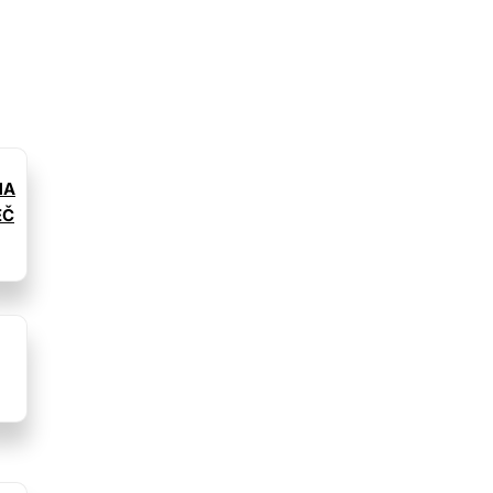
MA
EČ