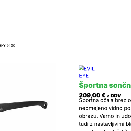
E-Y 9400
Športna sončna
209,00
€
z DDV
Športna očala brez ok
neomejeno vidno polj
obrazu. Varno in ud
tudi z nastavljivimi 