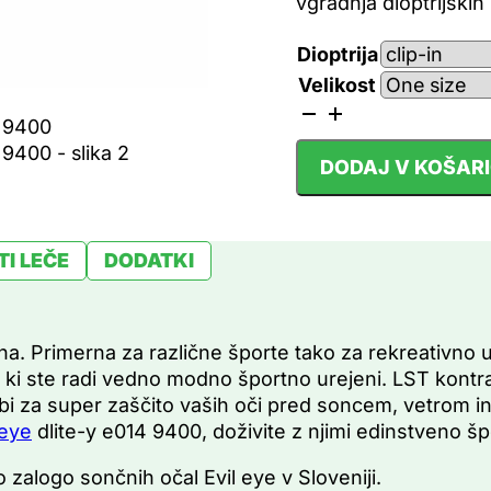
vgradnja dioptrijskih 
Dioptrija
Velikost
Športna
sončna
DODAJ V KOŠAR
očala
Evile
Eye
/
I LEČE
DODATKI
DLITE-
Y
9400
a. Primerna za različne športe tako za rekreativno u
količina
ki ste radi vedno modno športno urejeni. LST kontrast
i za super zaščito vaših oči pred soncem, vetrom in 
 eye
dlite-y e014 9400, doživite z njimi edinstveno šp
zalogo sončnih očal Evil eye v Sloveniji.