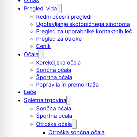
O nas
Pregledi vida
Redni očesni pregledi
Ugotavljanje skotopičnega sindroma
Pregled za uporabnike kontaktnih leč
Pregled za otroke
Cenik
Očala
Korekcijska očala
Sončna očala
Športna očala
Popravila in premontaža
Leče
Spletna trgovina
Sončna očala
Športna očala
Otroška očala
Otroška sončna očala