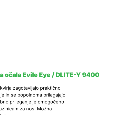
 očala Evile Eye / DLITE-Y 9400
virja zagotavljajo praktično
e in se popolnoma prilagajajo
obno prileganje je omogočeno
blazinicam za nos. Možna