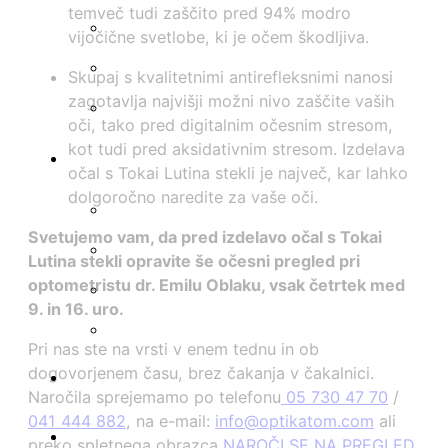
temveč tudi zaščito pred 94% modro
vijočične svetlobe, ki je očem škodljiva.
Skupaj s kvalitetnimi antirefleksnimi nanosi
zagotavlja najvišji možni nivo zaščite vaših
oči, tako pred digitalnim očesnim stresom,
kot tudi pred aksidativnim stresom. Izdelava
očal s Tokai Lutina stekli je največ, kar lahko
dolgoročno naredite za vaše oči.
Svetujemo vam, da pred izdelavo očal s Tokai
Lutina stekli opravite še očesni pregled pri
optometristu dr. Emilu Oblaku, vsak četrtek med
9. in 16. uro.
Pri nas ste na vrsti v enem tednu in ob
dogovorjenem času, brez čakanja v čakalnici.
Naročila sprejemamo po telefonu
05 730 47 70
/
041 444 882
, na e-mail:
info@optikatom.com
ali
preko spletnega obrazca
NAROČI SE NA PREGLED
.