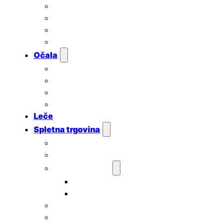
Ugotavljanje skotopičnega sindroma
Pregled za uporabnike kontaktnih leč
Pregled za otroke
Cenik
Očala
Korekcijska očala
Sončna očala
Športna očala
Popravila in premontaža
Leče
Spletna trgovina
Sončna očala
Športna očala
Otroška očala
Otroška sončna očala
Otroška športna očala
Pametna očala
Korekcijski okvirji