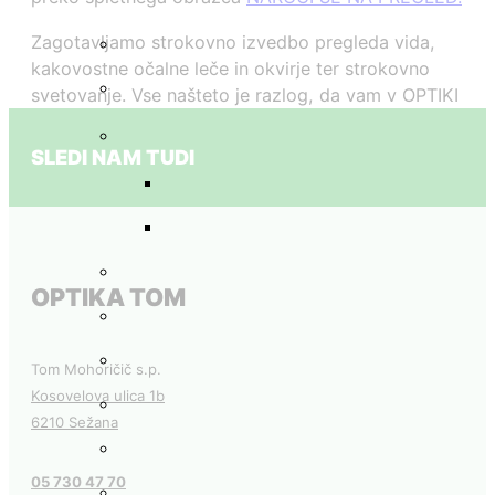
Zagotavljamo strokovno izvedbo pregleda vida,
kakovostne očalne leče in okvirje ter strokovno
svetovanje. Vse našteto je razlog, da vam v OPTIKI
TOM nudimo 100 % garancijo zadovoljstva.
SLEDI NAM TUDI
OPTIKA TOM
Tom Mohoričič s.p.
Kosovelova ulica 1b
6210 Sežana
05 730 47 70