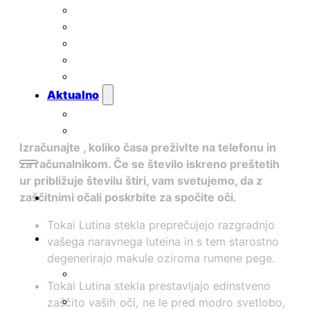
Smučarske maske
Nega očal
Nega kontaktnih leč
Darilni boni
Outlet
Aktualno
Novice
Pogosta vprašanja
Izračunajte
, koliko časa
preživIte na telefonu in
za računalnikom. Če se število iskreno preštetih
ur približuje številu štiri, vam svetujemo, da z
zaščitnimi očali poskrbite za spočite oči.
Tokai Lutina stekla preprečujejo razgradnjo
vašega naravnega luteina in s tem starostno
degenerirajo makule oziroma rumene pege.
Tokai Lutina stekla prestavljajo edinstveno
zaščito vaših oči, ne le pred modro svetlobo,