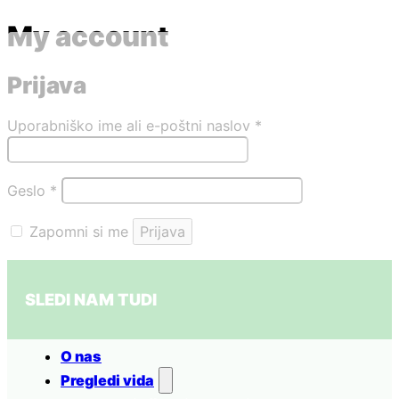
My account
Prijava
Zahtevano
Uporabniško ime ali e-poštni naslov
*
Zahtevano
Geslo
*
Zapomni si me
Prijava
Ali ste pozabili geslo?
SLEDI NAM TUDI
O nas
Pregledi vida