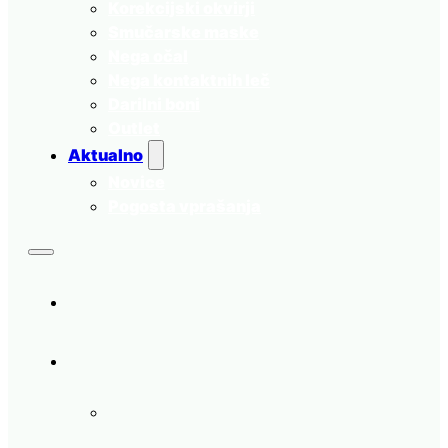
Korekcijski okvirji
Smučarske maske
Nega očal
Nega kontaktnih leč
Darilni boni
Outlet
Aktualno
Novice
Pogosta vprašanja