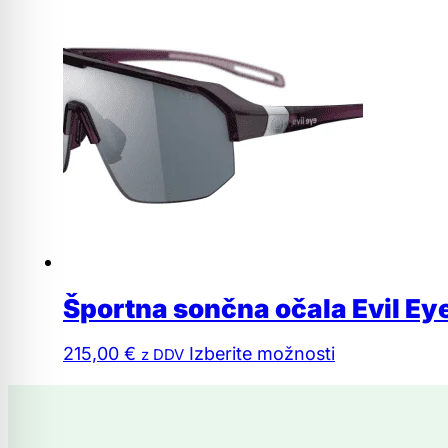
Športna sončna očala Evil Ey
Ta
215,00
€
Izberite možnosti
z DDV
izdelek
ima
več