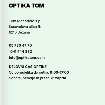
različic.
OPTIKA TOM
Možnosti
lahko
izberete
Tom Mohoričič s.p.
na
Kosovelova ulica 1b
strani
6210 Sežana
izdelka
05 730 47 70
041 444 882
info@optikatom.com
DELOVNI ČAS OPTIKE
Od ponedeljka do petka:
9.00-17:00
Sobote, nedelje in prazniki:
zaprto
.