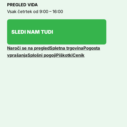
PREGLED VIDA
Vsak četrtek od 9:00 – 16:00
SLEDI NAM TUDI
Naroči se na pregled
Spletna trgovina
Pogosta
vprašanja
Splošni pogoji
Piškotki
Cenik