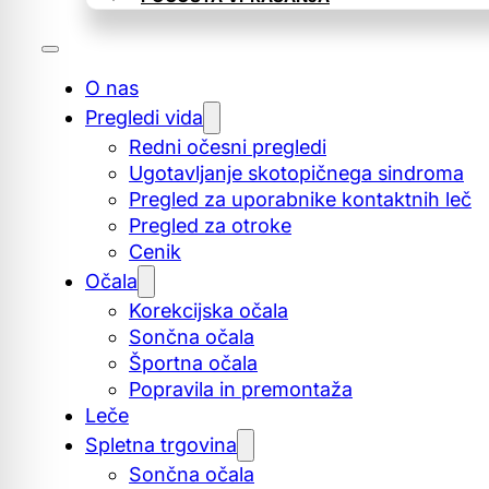
O nas
Pregledi vida
Redni očesni pregledi
Ugotavljanje skotopičnega sindroma
Pregled za uporabnike kontaktnih leč
Pregled za otroke
Cenik
Očala
Korekcijska očala
Sončna očala
Športna očala
Popravila in premontaža
Leče
Spletna trgovina
Sončna očala