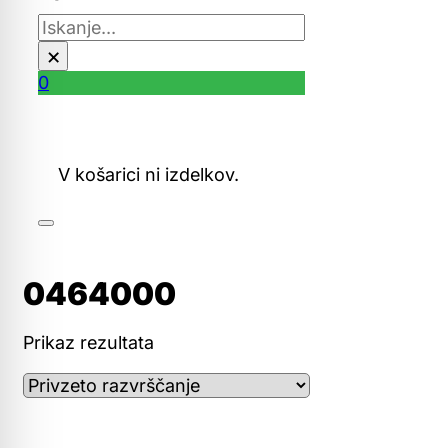
Išči
×
0
V košarici ni izdelkov.
0464000
Prikaz rezultata