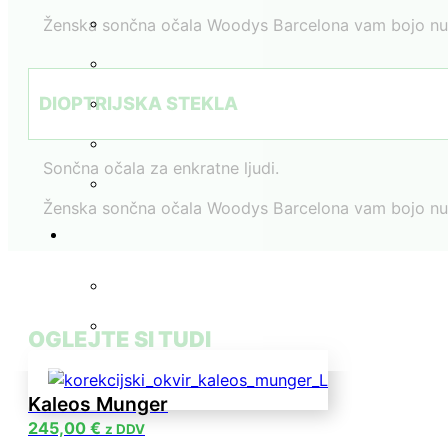
Ženska sončna očala Woodys Barcelona vam bojo nudila
DIOPTRIJSKA STEKLA
Sončna očala za enkratne ljudi.
Ženska sončna očala Woodys Barcelona vam bojo nudila
OGLEJTE SI TUDI
Kaleos Munger
245,00
€
z DDV