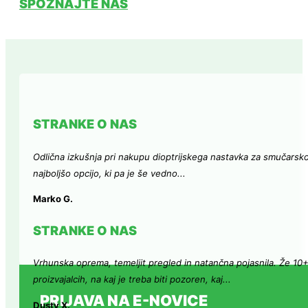
SPOZNAJTE NAS
STRANKE O NAS
Odlična izkušnja pri nakupu dioptrijskega nastavka za smučarsk
najboljšo opcijo, ki pa je še vedno...
Marko G.
STRANKE O NAS
Vrhunska oprema, temeljit pregled in natančna pojasnila. Že 10
proizvajalcih, na kaj je treba biti pozoren, kaj...
PRIJAVA NA E-NOVICE
Dusty X.