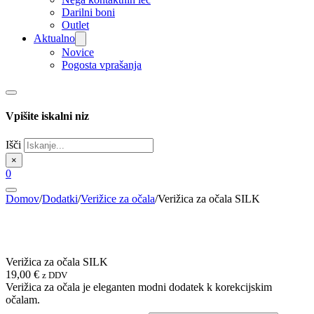
Darilni boni
Outlet
Aktualno
Novice
Pogosta vprašanja
Vpišite iskalni niz
Išči
×
0
Domov
/
Dodatki
/
Verižice za očala
/
Verižica za očala SILK
Verižica za očala SILK
19,00
€
z DDV
Verižica za očala je eleganten modni dodatek k korekcijskim
očalam.