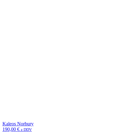
Kaleos Norbury
190,00
€
z DDV