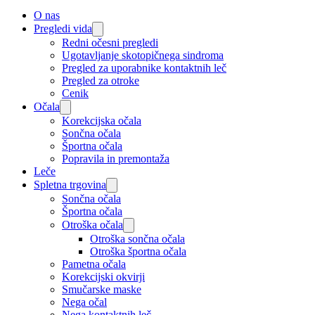
O nas
Pregledi vida
Redni očesni pregledi
Ugotavljanje skotopičnega sindroma
Pregled za uporabnike kontaktnih leč
Pregled za otroke
Cenik
Očala
Korekcijska očala
Sončna očala
Športna očala
Popravila in premontaža
Leče
Spletna trgovina
Sončna očala
Športna očala
Otroška očala
Otroška sončna očala
Otroška športna očala
Pametna očala
Korekcijski okvirji
Smučarske maske
Nega očal
Nega kontaktnih leč