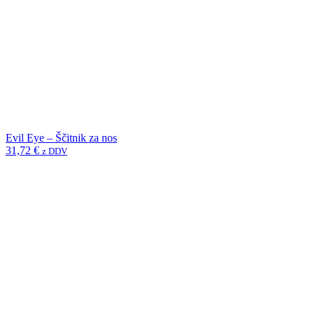
Evil Eye – Ščitnik za nos
31,72
€
z DDV