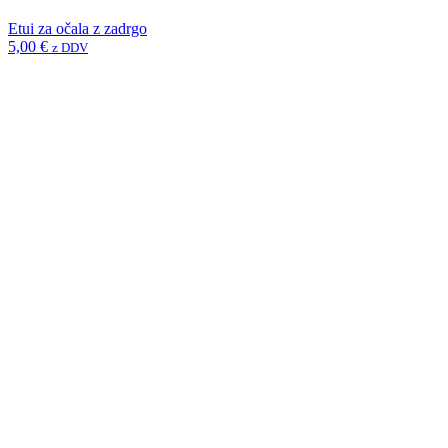
Etui za očala z zadrgo
5,00
€
z DDV