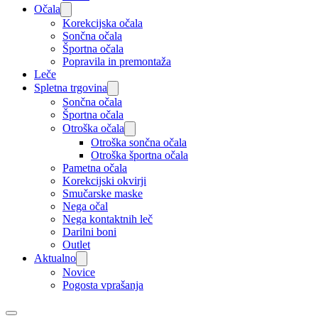
Očala
Korekcijska očala
Sončna očala
Športna očala
Popravila in premontaža
Leče
Spletna trgovina
Sončna očala
Športna očala
Otroška očala
Otroška sončna očala
Otroška športna očala
Pametna očala
Korekcijski okvirji
Smučarske maske
Nega očal
Nega kontaktnih leč
Darilni boni
Outlet
Aktualno
Novice
Pogosta vprašanja