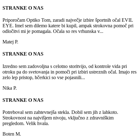
STRANKE O NAS
Priporočam Optiko Tom, zaradi največje izbire športnih očal EVIL
EYE. Imel sem dilemo katere bi kupil, ampak strokovna pomoč pri
odločitvi mi je pomagala. Očala so res vrhunska v...
Matej P.
STRANKE O NAS
Izredno sem zadovoljna s celotno storitvijo, od kontrole vida pri
otroku pa do svetovanja in pomoči pri izbiri ustreznih očal. Imajo res
zelo lep pristop, hčerkici so vse pojasnili...
Nika P.
STRANKE O NAS
Potreboval sem zahtevnejša stekla. Dobil sem jih z lahkoto.
Strokovnost na najvišjem nivoju, vključno z zdravniškim
pregledom. Velik hvala.
Boten M.