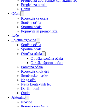
Pregled za uporabnike kontaktnih leč
Pregled za otroke
Cenik
Očala
Korekcijska očala
Sončna očala
Športna očala
Popravila in premontaža
Leče
Spletna trgovina
Sončna očala
Športna očala
Otroška očala
Otroška sončna očala
Otroška športna očala
Pametna očala
Korekcijski okvirji
Smučarske maske
Nega očal
Nega kontaktnih leč
Darilni boni
Outlet
Aktualno
Novice
Pogosta vprašanja