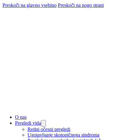
Preskoči na glavno vsebino
Preskoči na nogo strani
O nas
Pregledi vida
Redni očesni pregledi
Ugotavljanje skotopičnega sindroma