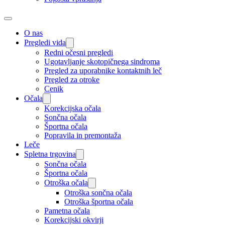
O nas
Pregledi vida
Redni očesni pregledi
Ugotavljanje skotopičnega sindroma
Pregled za uporabnike kontaktnih leč
Pregled za otroke
Cenik
Očala
Korekcijska očala
Sončna očala
Športna očala
Popravila in premontaža
Leče
Spletna trgovina
Sončna očala
Športna očala
Otroška očala
Otroška sončna očala
Otroška športna očala
Pametna očala
Korekcijski okvirji