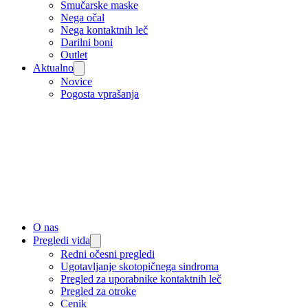
Smučarske maske
Nega očal
Nega kontaktnih leč
Darilni boni
Outlet
Aktualno
Novice
Pogosta vprašanja
O nas
Pregledi vida
Redni očesni pregledi
Ugotavljanje skotopičnega sindroma
Pregled za uporabnike kontaktnih leč
Pregled za otroke
Cenik