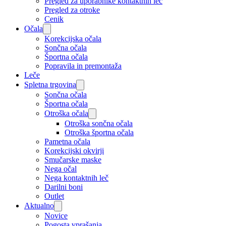
Pregled za uporabnike kontaktnih leč
Pregled za otroke
Cenik
Očala
Korekcijska očala
Sončna očala
Športna očala
Popravila in premontaža
Leče
Spletna trgovina
Sončna očala
Športna očala
Otroška očala
Otroška sončna očala
Otroška športna očala
Pametna očala
Korekcijski okvirji
Smučarske maske
Nega očal
Nega kontaktnih leč
Darilni boni
Outlet
Aktualno
Novice
Pogosta vprašanja