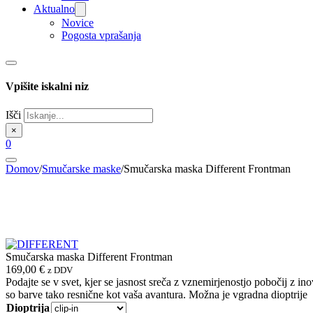
Aktualno
Novice
Pogosta vprašanja
Vpišite iskalni niz
Išči
×
0
Domov
/
Smučarske maske
/
Smučarska maska Different Frontman
Smučarska maska Different Frontman
169,00
€
z DDV
Podajte se v svet, kjer se jasnost sreča z vznemirjenostjo pobočij z in
so barve tako resnične kot vaša avantura. Možna je vgradna dioptrije
Dioptrija