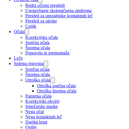
Redni očesni pregledi
Ugotavljanje skotopičnega sindroma
Pregled za uporabnike kontaktnih leč
Pregled za otroke
Cenik
Očala
Korekcijska očala
Sončna očala
Športna očala
Popravila in premontaža
Leče
Spletna trgovina
Sončna očala
Športna očala
Otroška očala
Otroška sončna očala
Otroška športna očala
Pametna očala
Korekcijski okvirji
Smučarske maske
Nega očal
Nega kontaktnih leč
Darilni boni
Outlet