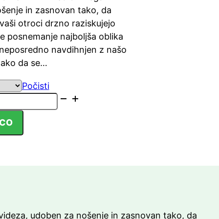
šenje in zasnovan tako, da
aši otroci drzno raziskujejo
 je posnemanje najboljša oblika
e neposredno navdihnjen z našo
 tako da se…
Počisti
ICO
videza, udoben za nošenje in zasnovan tako, da