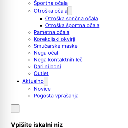
Športna očala
Otroška očala
Otroška sončna očala
Otroška športna očala
Pametna očala
Korekcijski okvirji
Smučarske maske
Nega očal
Nega kontaktnih leč
Darilni boni
Outlet
Aktualno
Novice
Pogosta vprašanja
Vpišite iskalni niz