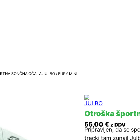
RTNA SONČNA OČALA JULBO / FURY MINI
Otroška športn
55,00
€
z DDV
Pripravljen, da se s
tracki tam zunaj! Ju