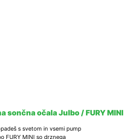
a sončna očala Julbo / FURY MINI
popadeš s svetom in vsemi pump
lbo FURY MINI so drznega