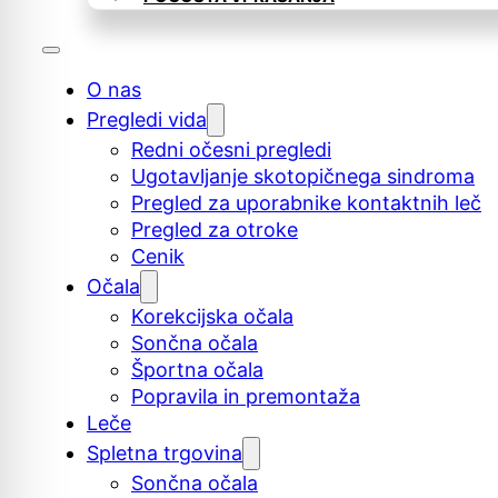
O nas
Pregledi vida
Redni očesni pregledi
Ugotavljanje skotopičnega sindroma
Pregled za uporabnike kontaktnih leč
Pregled za otroke
Cenik
Očala
Korekcijska očala
Sončna očala
Športna očala
Popravila in premontaža
Leče
Spletna trgovina
Sončna očala