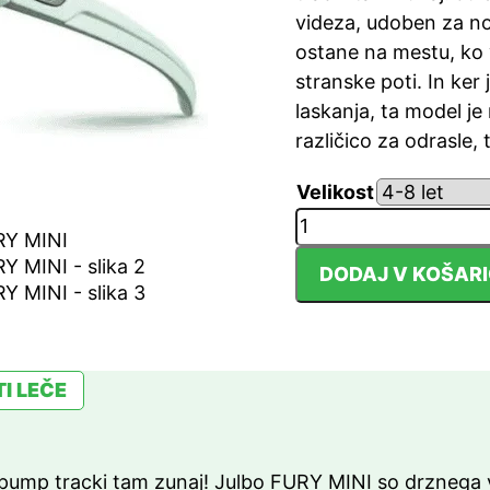
videza, udoben za no
ostane na mestu, ko v
stranske poti. In ker
laskanja, ta model j
različico za odrasle,
Velikost
Otroška
športna
DODAJ V KOŠAR
sončna
očala
Julbo
/
I LEČE
FURY
MINI
količina
 pump tracki tam zunaj! Julbo FURY MINI so drznega 