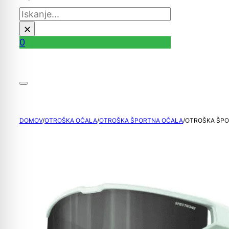
Išči
×
0
DOMOV
/
OTROŠKA OČALA
/
OTROŠKA ŠPORTNA OČALA
/
OTROŠKA ŠPO