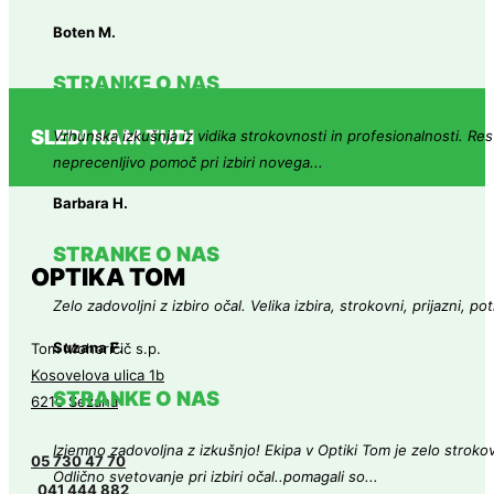
Boten M.
STRANKE O NAS
SLEDI NAM TUDI
Vrhunska izkušnja iz vidika strokovnosti in profesionalnosti. Res 
neprecenljivo pomoč pri izbiri novega...
Barbara H.
STRANKE O NAS
OPTIKA TOM
Zelo zadovoljni z izbiro očal. Velika izbira, strokovni, prijazni, 
Suzana F.
Tom Mohoričič s.p.
Kosovelova ulica 1b
STRANKE O NAS
6210 Sežana
Izjemno zadovoljna z izkušnjo! Ekipa v Optiki Tom je zelo strokovn
05 730 47 70
Odlično svetovanje pri izbiri očal..pomagali so...
041 444 882