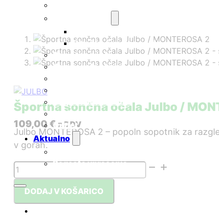
Športna očala
Otroška očala
Otroška sončna očala
Otroška športna očala
Pametna očala
Korekcijski okvirji
Smučarske maske
Nega očal
Nega kontaktnih leč
Športna sončna očala Julbo / MO
Darilni boni
109,00
€
z DDV
Outlet
Julbo MONTEROSA 2 – popoln sopotnik za razgl
Aktualno
v gorah.
Novice
Pogosta vprašanja
Športna
sončna
očala
DODAJ V KOŠARICO
Julbo
/