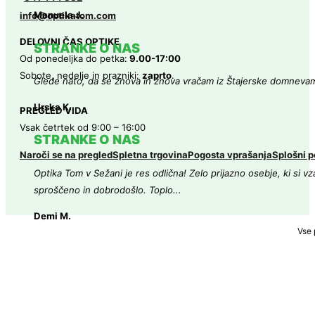
Manuela J.
info@optikatom.com
DELOVNI ČAS OPTIKE
STRANKE O NAS
Od ponedeljka do petka:
9.00-17:00
Sobote, nedelje in prazniki:
zaprto
.
Glede nato, da se znova in znova vračam iz Štajerske domneva
Urska K.
PREGLED VIDA
Vsak četrtek od 9:00 – 16:00
STRANKE O NAS
Naroči se na pregled
Spletna trgovina
Pogosta vprašanja
Splošni p
Optika Tom v Sežani je res odlična! Zelo prijazno osebje, ki si v
sproščeno in dobrodošlo. Toplo...
Demi M.
Vse 