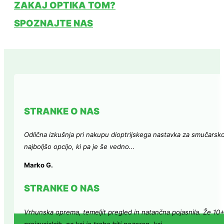
ZAKAJ OPTIKA TOM?
SPOZNAJTE NAS
STRANKE O NAS
Odlična izkušnja pri nakupu dioptrijskega nastavka za smučarsk
najboljšo opcijo, ki pa je še vedno...
Marko G.
STRANKE O NAS
Vrhunska oprema, temeljit pregled in natančna pojasnila. Že 10
proizvajalcih, na kaj je treba biti pozoren, kaj...