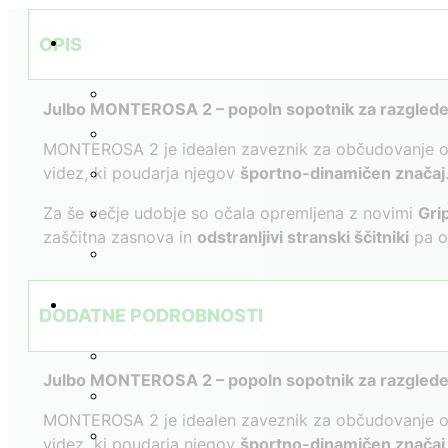
MONTEROSA
2
OPIS
količina
Julbo MONTEROSA 2 – popoln sopotnik za razglede
MONTEROSA 2 je idealen zaveznik za občudovanje osup
videz, ki poudarja njegov
športno-dinamičen značaj
Za še večje udobje so očala opremljena z novimi
Gri
zaščitna zasnova in
odstranljivi stranski ščitniki
pa os
DODATNE PODROBNOSTI
Julbo MONTEROSA 2 – popoln sopotnik za razglede
MONTEROSA 2 je idealen zaveznik za občudovanje osup
videz, ki poudarja njegov
športno-dinamičen značaj