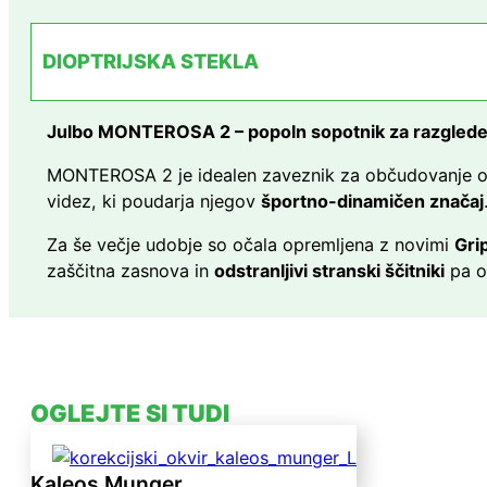
DIOPTRIJSKA STEKLA
Julbo MONTEROSA 2 – popoln sopotnik za razglede
MONTEROSA 2 je idealen zaveznik za občudovanje osup
videz, ki poudarja njegov
športno-dinamičen značaj
Za še večje udobje so očala opremljena z novimi
Gri
zaščitna zasnova in
odstranljivi stranski ščitniki
pa os
OGLEJTE SI TUDI
Kaleos Munger