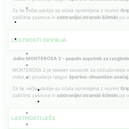
Za še večje udobje so očala opremljena z novimi
Gri
zaščitna zasnova in
odstranljivi stranski ščitniki
pa os
LASTNOSTI OKVIRJA
Julbo MONTEROSA 2 – popoln sopotnik za razglede
MONTEROSA 2 je idealen zaveznik za občudovanje osup
videz, ki poudarja njegov
športno-dinamičen značaj
Za še večje udobje so očala opremljena z novimi
Gri
zaščitna zasnova in
odstranljivi stranski ščitniki
pa os
LASTNOSTI LEČE