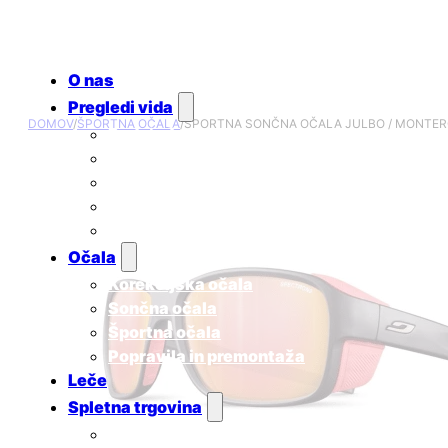
O nas
Pregledi vida
DOMOV
/
ŠPORTNA OČALA
/
ŠPORTNA SONČNA OČALA JULBO / MONTER
Redni očesni pregledi
Ugotavljanje skotopičnega sindroma
Pregled za uporabnike kontaktnih leč
Pregled za otroke
Cenik
Očala
Korekcijska očala
Sončna očala
Športna očala
Popravila in premontaža
Leče
Spletna trgovina
Sončna očala