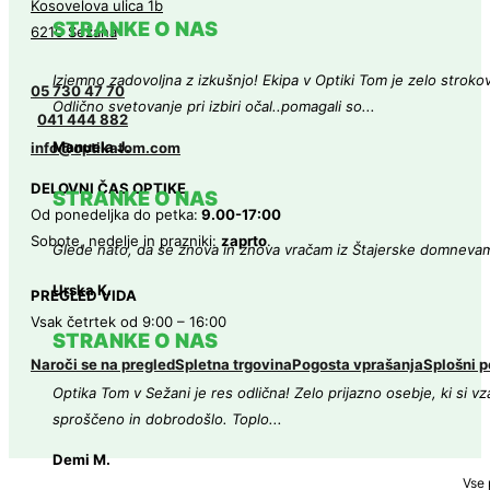
Kosovelova ulica 1b
STRANKE O NAS
6210 Sežana
Izjemno zadovoljna z izkušnjo! Ekipa v Optiki Tom je zelo strokovn
05 730 47 70
Odlično svetovanje pri izbiri očal..pomagali so...
041 444 882
Manuela J.
info@optikatom.com
DELOVNI ČAS OPTIKE
STRANKE O NAS
Od ponedeljka do petka:
9.00-17:00
Sobote, nedelje in prazniki:
zaprto
.
Glede nato, da se znova in znova vračam iz Štajerske domneva
Urska K.
PREGLED VIDA
Vsak četrtek od 9:00 – 16:00
STRANKE O NAS
Naroči se na pregled
Spletna trgovina
Pogosta vprašanja
Splošni p
Optika Tom v Sežani je res odlična! Zelo prijazno osebje, ki si v
sproščeno in dobrodošlo. Toplo...
Demi M.
Vse 