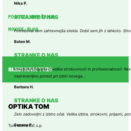
Nika P.
STRANKE O NAS
POGOSTA VPRAŠANJA
NOVICE - BLOG
Potreboval sem zahtevnejša stekla. Dobil sem jih z lahkoto. Stro
Boten M.
STRANKE O NAS
SLEDI NAM TUDI
Vrhunska izkušnja iz vidika strokovnosti in profesionalnosti. Res 
neprecenljivo pomoč pri izbiri novega...
Barbara H.
STRANKE O NAS
OPTIKA TOM
Zelo zadovoljni z izbiro očal. Velika izbira, strokovni, prijazni, 
Suzana F.
Tom Mohoričič s.p.