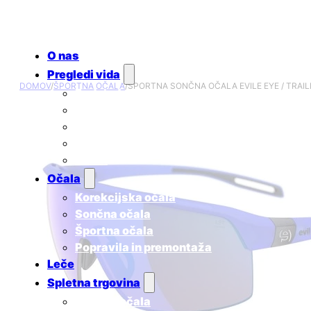
O nas
Pregledi vida
DOMOV
/
ŠPORTNA OČALA
/
ŠPORTNA SONČNA OČALA EVILE EYE / TRAIL
Redni očesni pregledi
Ugotavljanje skotopičnega sindroma
Pregled za uporabnike kontaktnih leč
Pregled za otroke
Cenik
Očala
Korekcijska očala
Sončna očala
Športna očala
Popravila in premontaža
Leče
Spletna trgovina
Sončna očala