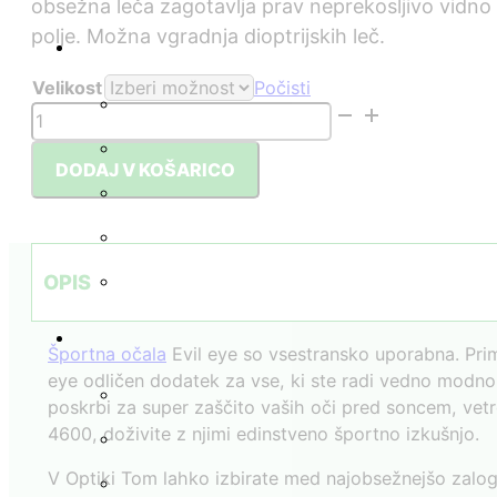
obsežna leča zagotavlja prav neprekosljivo vidno
polje. Možna vgradnja dioptrijskih leč.
Velikost
Počisti
Športna
sončna
očala
DODAJ V KOŠARICO
Evile
Eye
/
TRAILEYE
OPIS
4600
količina
Športna očala
Evil eye so vsestransko uporabna. Prim
eye odličen dodatek za vse, ki ste radi vedno modno š
poskrbi za super zaščito vaših oči pred soncem, vetro
4600, doživite z njimi edinstveno športno izkušnjo.
V Optiki Tom lahko izbirate med najobsežnejšo zalogo