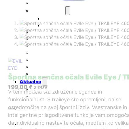
Športna očala
Otroška očala
Otroška sončna očala
Otroška športna očala
Pametna očala
Korekcijski okvirji
Smučarske maske
Nega očal
Nega kontaktnih leč
Darilni boni
Outlet
Športna sončna očala Evile Eye /
Aktualno
199,00
€
z DDV
Novice
V tem modelu sta združeni eleganca in
Pogosta vprašanja
funkcionalnost. S traileye ste opremljeni, da se
osredotočite na svoj športni izziv. Vsestranske in
inteligentne prilagoditvene funkcije vam omogoča
da individualno nastavite očala, medtem ko velika