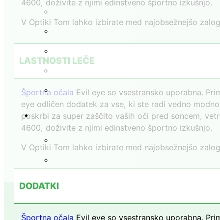
4600, doživite z njimi edinstveno športno izkušnjo.
V Optiki Tom lahko izbirate med najobsežnejšo zalogo
LASTNOSTI LEČE
Športna očala
Evil eye so vsestransko uporabna. Prim
eye odličen dodatek za vse, ki ste radi vedno modno š
poskrbi za super zaščito vaših oči pred soncem, vetro
4600, doživite z njimi edinstveno športno izkušnjo.
V Optiki Tom lahko izbirate med najobsežnejšo zalogo
DODATKI
Športna očala
Evil eye so vsestransko uporabna. Prim