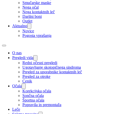
Smučarske maske
Nega očal
Nega kontaktnih leč
Darilni boni
Outlet
Aktualno
Novice
Pogosta vprašanja
O nas
Pregledi vida
Redni očesni pregledi
Ugotavljanje skotopičnega sindroma
Pregled za uporabnike kontaktnih leč
Pregled za otroke
Cenik
Očala
Korekcijska očala
Sončna očala
Športna očala
Popravila in premontaža
Leče