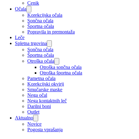
Cenik
Očala
Korekcijska očala
Sončna očala
Športna očala
Popravila in premontaža
Leče
Spletna trgovina
Sončna očala
Športna očala
Otroška očala
Otroška sončna očala
Otroška športna očala
Pametna očala
Korekcijski okvirji
Smučarske maske
Nega očal
Nega kontaktnih leč
Darilni boni
Outlet
Aktualno
Novice
Pogosta vprašanja