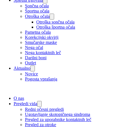
Spletna trgovina
Sončna očala
Športna očala
Otroška očala
Otroška sončna očala
Otroška športna očala
Pametna očala
Korekcijski okvirji
Smučarske maske
Nega očal
Nega kontaktnih leč
Darilni boni
Outlet
Aktualno
Novice
Pogosta vprašanja
O nas
Pregledi vida
Redni očesni pregledi
Ugotavljanje skotopičnega sindroma
Pregled za uporabnike kontaktnih leč
Pregled za otroke