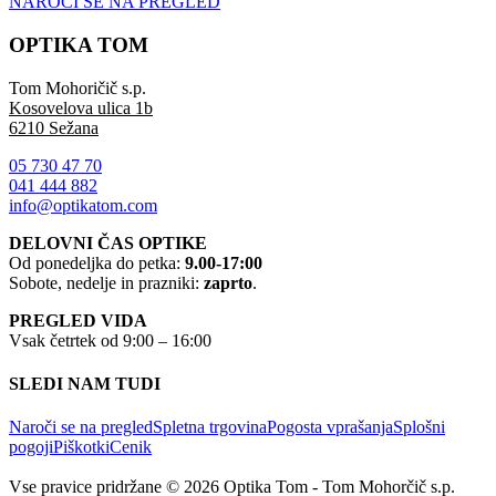
NAROČI SE NA PREGLED
OPTIKA TOM
Tom Mohoričič s.p.
Kosovelova ulica 1b
6210 Sežana
05 730 47 70
041 444 882
info@optikatom.com
DELOVNI ČAS OPTIKE
Od ponedeljka do petka:
9.00-17:00
Sobote, nedelje in prazniki:
zaprto
.
PREGLED VIDA
Vsak četrtek od 9:00 – 16:00
SLEDI NAM TUDI
Naroči se na pregled
Spletna trgovina
Pogosta vprašanja
Splošni
pogoji
Piškotki
Cenik
Vse pravice pridržane © 2026 Optika Tom - Tom Mohorčič s.p.