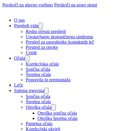
Preskoči na glavno vsebino
Preskoči na nogo strani
O nas
Pregledi vida
Redni očesni pregledi
Ugotavljanje skotopičnega sindroma
Pregled za uporabnike kontaktnih leč
Pregled za otroke
Cenik
Očala
Korekcijska očala
Sončna očala
Športna očala
Popravila in premontaža
Leče
Spletna trgovina
Sončna očala
Športna očala
Otroška očala
Otroška sončna očala
Otroška športna očala
Pametna očala
Korekcijski okvirji