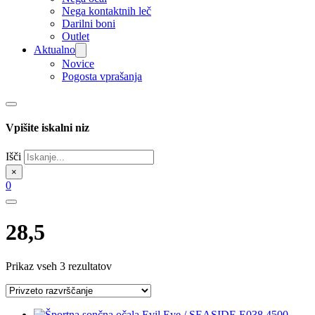
Nega kontaktnih leč
Darilni boni
Outlet
Aktualno
Novice
Pogosta vprašanja
Vpišite iskalni niz
Išči
×
0
28,5
Prikaz vseh 3 rezultatov