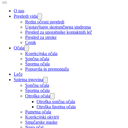
O nas
Pregledi vida
Redni očesni pregledi
Ugotavljanje skotopičnega sindroma
Pregled za uporabnike kontaktnih leč
Pregled za otroke
Cenik
Očala
Korekcijska očala
Sončna očala
Športna očala
Popravila in premontaža
Leče
Spletna trgovina
Sončna očala
Športna očala
Otroška očala
Otroška sončna očala
Otroška športna očala
Pametna očala
Korekcijski okvirji
Smučarske maske
Nega očal