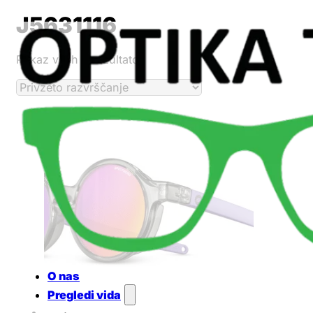
J5631116
Prikaz vseh 2 rezultatov
O nas
Pregledi vida