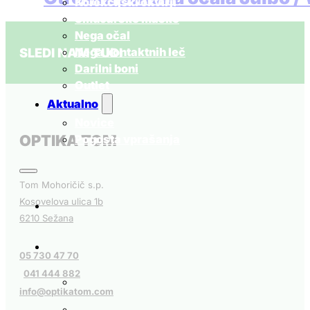
Korekcijski okvirji
Smučarske maske
Ta
40,00
€
Izberite možnosti
z DDV
Nega očal
izdelek
SLEDI NAM TUDI
Nega kontaktnih leč
ima
Darilni boni
več
Outlet
različic.
Aktualno
Možnosti
Novice
lahko
OPTIKA TOM
Pogosta vprašanja
izberete
na
strani
Tom Mohoričič s.p.
izdelka
Kosovelova ulica 1b
6210 Sežana
05 730 47 70
041 444 882
info@optikatom.com