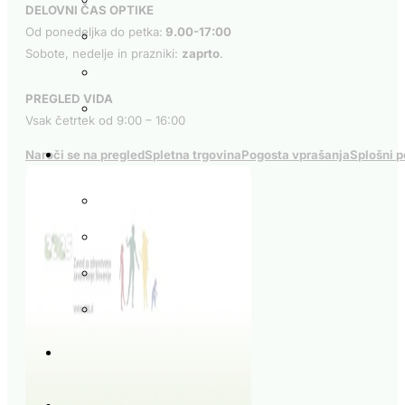
DELOVNI ČAS OPTIKE
Od ponedeljka do petka:
9.00-17:00
Sobote, nedelje in prazniki:
zaprto
.
PREGLED VIDA
Vsak četrtek od 9:00 – 16:00
Naroči se na pregled
Spletna trgovina
Pogosta vprašanja
Splošni p