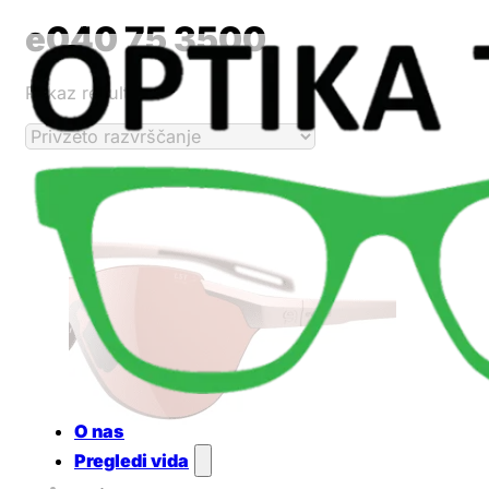
e040 75 3500
Prikaz rezultata
O nas
Pregledi vida