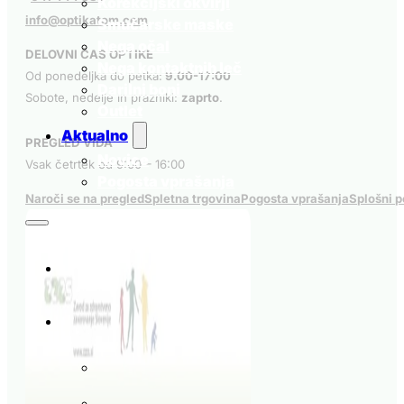
Korekcijski okvirji
info@optikatom.com
Smučarske maske
Nega očal
DELOVNI ČAS OPTIKE
Nega kontaktnih leč
Od ponedeljka do petka:
9.00-17:00
Darilni boni
Sobote, nedelje in prazniki:
zaprto
.
Outlet
Aktualno
PREGLED VIDA
Novice
Vsak četrtek od 9:00 – 16:00
Pogosta vprašanja
Naroči se na pregled
Spletna trgovina
Pogosta vprašanja
Splošni p