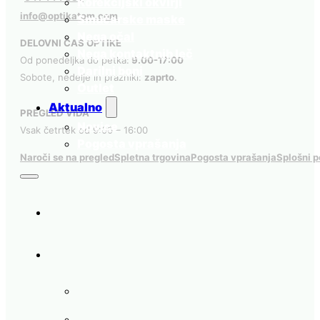
Korekcijski okvirji
info@optikatom.com
Smučarske maske
Nega očal
DELOVNI ČAS OPTIKE
Nega kontaktnih leč
Od ponedeljka do petka:
9.00-17:00
Darilni boni
Sobote, nedelje in prazniki:
zaprto
.
Outlet
Aktualno
PREGLED VIDA
Novice
Vsak četrtek od 9:00 – 16:00
Pogosta vprašanja
Naroči se na pregled
Spletna trgovina
Pogosta vprašanja
Splošni p