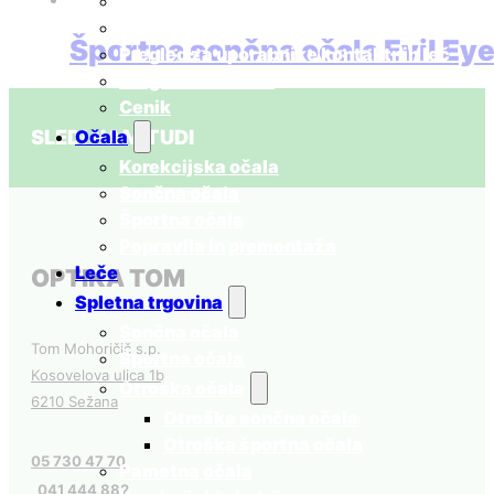
Redni očesni pregledi
Ugotavljanje skotopičnega sindroma
Športna sončna očala Evil Ey
Pregled za uporabnike kontaktnih leč
Pregled za otroke
185,00
€
Dodaj v košarico
z DDV
Cenik
SLEDI NAM TUDI
Očala
Korekcijska očala
Sončna očala
Športna očala
Popravila in premontaža
Leče
OPTIKA TOM
Spletna trgovina
Sončna očala
Tom Mohoričič s.p.
Športna očala
Kosovelova ulica 1b
Otroška očala
6210 Sežana
Otroška sončna očala
Otroška športna očala
05 730 47 70
Pametna očala
041 444 882