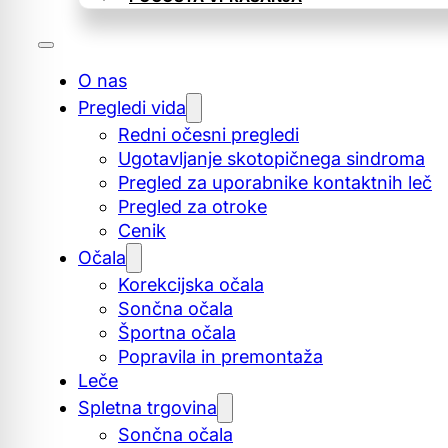
O nas
Pregledi vida
Redni očesni pregledi
Ugotavljanje skotopičnega sindroma
Pregled za uporabnike kontaktnih leč
Pregled za otroke
Cenik
Očala
Korekcijska očala
Sončna očala
Športna očala
Popravila in premontaža
Leče
Spletna trgovina
Sončna očala