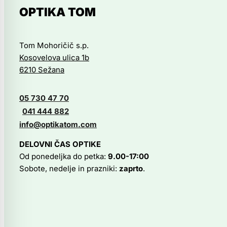
različic.
OPTIKA TOM
Možnosti
lahko
izberete
Tom Mohoričič s.p.
na
Kosovelova ulica 1b
strani
6210 Sežana
izdelka
05 730 47 70
041 444 882
info@optikatom.com
DELOVNI ČAS OPTIKE
Od ponedeljka do petka:
9.00-17:00
Sobote, nedelje in prazniki:
zaprto
.