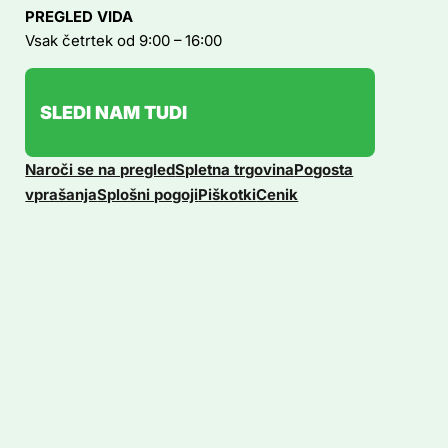
PREGLED VIDA
Vsak četrtek od 9:00 – 16:00
SLEDI NAM TUDI
Naroči se na pregled
Spletna trgovina
Pogosta
vprašanja
Splošni pogoji
Piškotki
Cenik