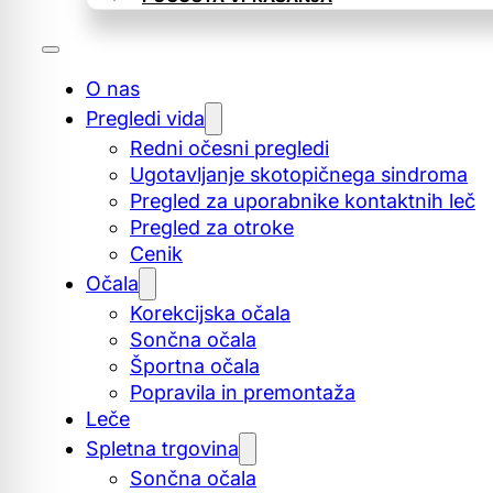
O nas
Pregledi vida
Redni očesni pregledi
Ugotavljanje skotopičnega sindroma
Pregled za uporabnike kontaktnih leč
Pregled za otroke
Cenik
Očala
Korekcijska očala
Sončna očala
Športna očala
Popravila in premontaža
Leče
Spletna trgovina
Sončna očala