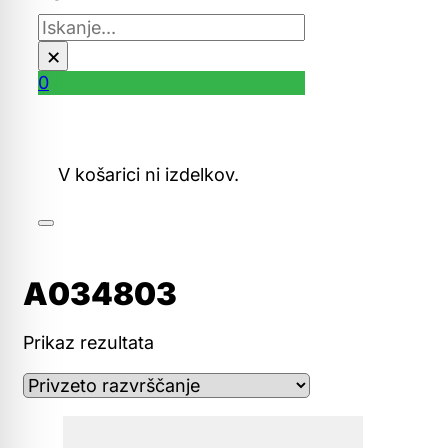
Išči
×
0
V košarici ni izdelkov.
A034803
Prikaz rezultata