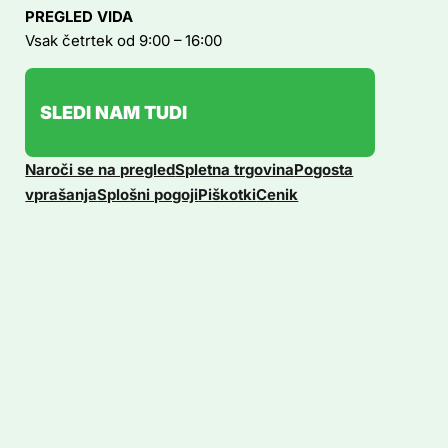
PREGLED VIDA
Vsak četrtek od 9:00 – 16:00
SLEDI NAM TUDI
Naroči se na pregled
Spletna trgovina
Pogosta
vprašanja
Splošni pogoji
Piškotki
Cenik