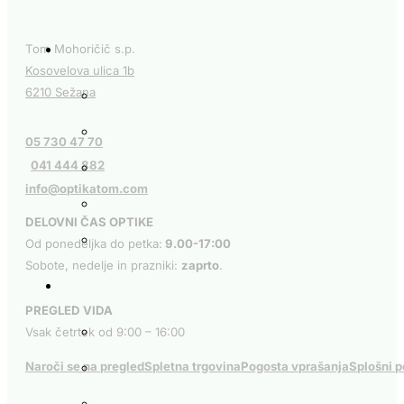
na
strani
Tom Mohoričič s.p.
izdelka
Kosovelova ulica 1b
6210 Sežana
05 730 47 70
041 444 882
info@optikatom.com
DELOVNI ČAS OPTIKE
Od ponedeljka do petka:
9.00-17:00
Sobote, nedelje in prazniki:
zaprto
.
PREGLED VIDA
Vsak četrtek od 9:00 – 16:00
Naroči se na pregled
Spletna trgovina
Pogosta vprašanja
Splošni p