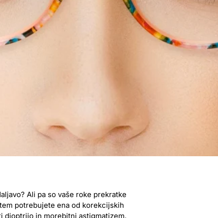
aljavo? Ali pa so vaše roke prekratke
otem potrebujete ena od korekcijskih
i dioptrijo in morebitni astigmatizem,