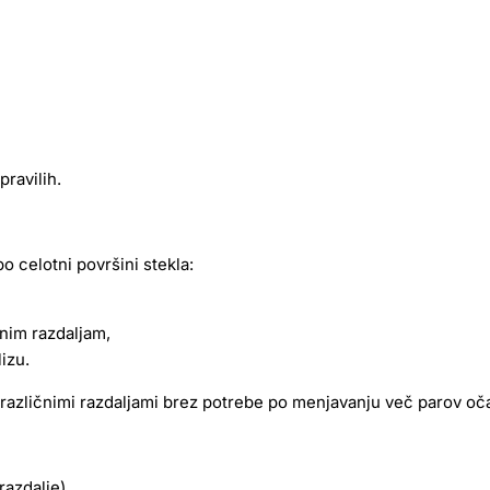
pravilih.
o celotni površini stekla:
snim razdaljam,
lizu.
zličnimi razdaljami brez potrebe po menjavanju več parov oča
razdalje),