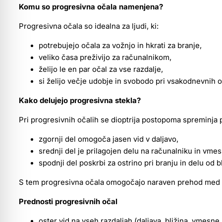
Komu so progresivna očala namenjena?
Progresivna očala so idealna za ljudi, ki:
potrebujejo očala za vožnjo in hkrati za branje,
veliko časa preživijo za računalnikom,
želijo le en par očal za vse razdalje,
si želijo večje udobje in svobodo pri vsakodnevnih o
Kako delujejo progresivna stekla?
Pri progresivnih očalih se dioptrija postopoma spreminja p
zgornji del omogoča jasen vid v daljavo,
srednji del je prilagojen delu na računalniku in vme
spodnji del poskrbi za ostrino pri branju in delu od b
S tem progresivna očala omogočajo naraven prehod med ra
Prednosti progresivnih očal
oster vid na vseh razdaljah (daljava, bližina, vmesne 