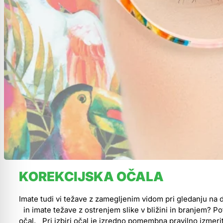
KOREKCIJSKA OČALA
Imate tudi vi težave z zamegljenim vidom pri gledanju na d
in imate težave z ostrenjem slike v bližini in branjem? P
očal. Pri izbiri očal je izredno pomembna pravilno izmerit