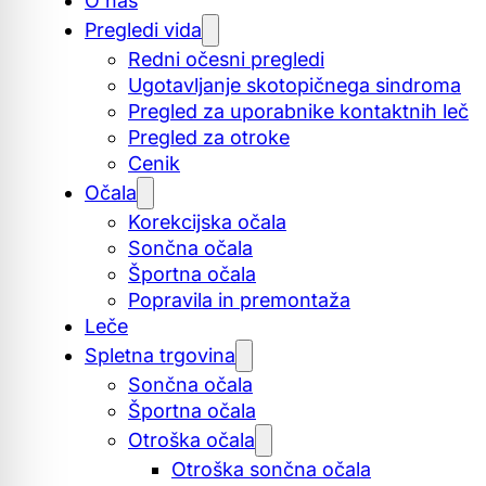
O nas
Pregledi vida
Redni očesni pregledi
Ugotavljanje skotopičnega sindroma
Pregled za uporabnike kontaktnih leč
Pregled za otroke
Cenik
Očala
Korekcijska očala
Sončna očala
Športna očala
Popravila in premontaža
Leče
Spletna trgovina
Sončna očala
Športna očala
Otroška očala
Otroška sončna očala