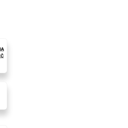
MA
EČ