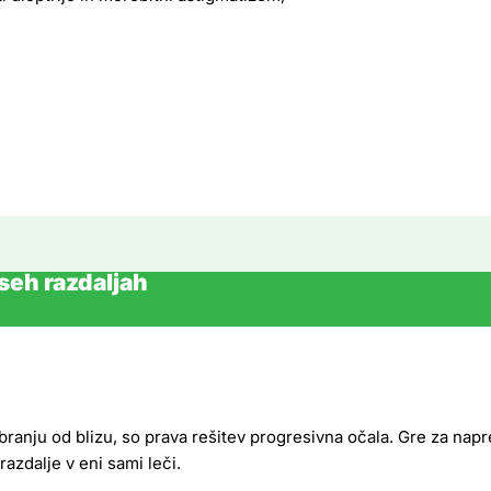
eh razdaljah
i branju od blizu, so prava rešitev progresivna očala. Gre za na
razdalje v eni sami leči.