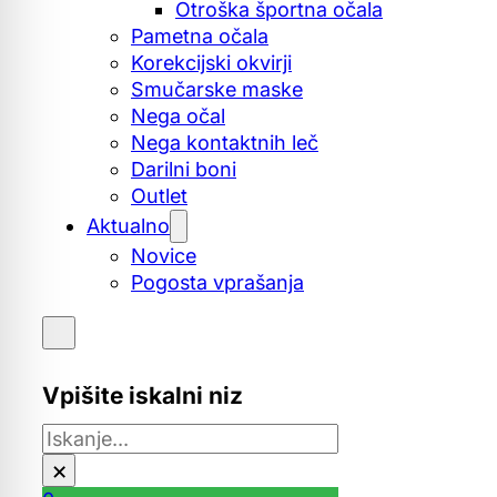
Otroška športna očala
Pametna očala
Korekcijski okvirji
Smučarske maske
Nega očal
Nega kontaktnih leč
Darilni boni
Outlet
Aktualno
Novice
Pogosta vprašanja
Vpišite iskalni niz
Išči
×