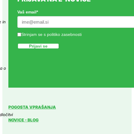
STRANKE O NAS
Vaš email
*
Odlična izkušnja pri nakupu dioptrijskega nastavka za smučars
svetuje najboljšo opcijo, ki pa je še vedno...
Strinjam se s politiko zasebnosti
Marko G.
STRANKE O NAS
Vrhunska oprema, temeljit pregled in natančna pojasnila. Že 1
proizvajalcih, na kaj je treba biti pozoren, kaj...
Dusty X.
STRANKE O NAS
POGOSTA VPRAŠANJA
Priporočam Optiko Tom, zaradi največje izbire športnih očal EV
NOVICE - BLOG
mi je pomagala. Očala so res vrhunska v...
Matej P.