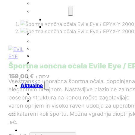
Športna očala
Otroška očala
Otroška sončna očala
Otroška športna očala
Pametna očala
Korekcijski okvirji
Smučarske maske
Nega očal
Nega kontaktnih leč
Športna sončna očala Evile Eye /
Darilni boni
159,00
€
z DDV
Outlet
Vsestransko uporabna športna očala, dopolnjena
Aktualno
elegantnim dizajnom. Nastavljive blazinice za nos
Novice
posebna struktura na koncu ročke zagotavljajo
Pogosta vprašanja
varen oprijem in visoko raven udobja za uporabn
pri katerem koli športu. Možna vgradnja dioptrijs
leč.