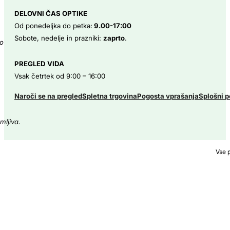
DELOVNI ČAS OPTIKE
STRANKE O NAS
Od ponedeljka do petka:
9.00-17:00
Sobote, nedelje in prazniki:
zaprto
.
Zelo zadovoljni z izbiro očal. Velika izbira, strokovni, prijazni,
naprej.
PREGLED VIDA
Suzana F.
Vsak četrtek od 9:00 – 16:00
STRANKE O NAS
Naroči se na pregled
Spletna trgovina
Pogosta vprašanja
Splošni p
Izjemno zadovoljna z izkušnjo! Ekipa v Optiki Tom je zelo strokov
Odlično svetovanje pri izbiri očal..pomagali so...
Vse 
Manuela J.
STRANKE O NAS
Glede nato, da se znova in znova vračam iz Štajerske domnev
Urska K.