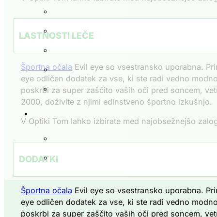
LASTNOSTI LEČE
Športna očala
Evil eye so vsestransko uporabna. Prim
eye odličen dodatek za vse, ki ste radi vedno modno š
poskrbi za super zaščito vaših oči pred soncem, vetr
2000, doživite z njimi edinstveno športno izkušnjo.
V Optiki Tom lahko izbirate med najobsežnejšo zalogo
DODATKI
Športna očala
Evil eye so vsestransko uporabna. Prim
eye odličen dodatek za vse, ki ste radi vedno modno š
poskrbi za super zaščito vaših oči pred soncem, vetr