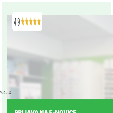
STRANKE O NAS
Glede nato, da se znova in znova vračam iz Štajerske domnev
Urska K.
STRANKE O NAS
Optika Tom v Sežani je res odlična! Zelo prijazno osebje, ki si 
se sproščeno in dobrodošlo. Toplo...
Demi M.
PRIJAVA NA E-NOVICE