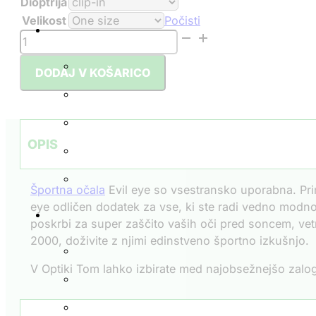
Dioptrija
Velikost
Počisti
Športna
sončna
očala
DODAJ V KOŠARICO
Evile
Eye
/
EPYX-
OPIS
Y
2000
Športna očala
Evil eye so vsestransko uporabna. Prim
količina
eye odličen dodatek za vse, ki ste radi vedno modno š
poskrbi za super zaščito vaših oči pred soncem, vetr
2000, doživite z njimi edinstveno športno izkušnjo.
V Optiki Tom lahko izbirate med najobsežnejšo zalogo