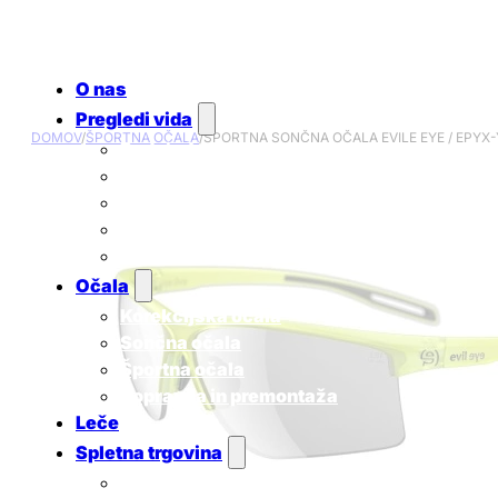
O nas
Pregledi vida
DOMOV
/
ŠPORTNA OČALA
/
ŠPORTNA SONČNA OČALA EVILE EYE / EPYX-
Redni očesni pregledi
Ugotavljanje skotopičnega sindroma
Pregled za uporabnike kontaktnih leč
Pregled za otroke
Cenik
Očala
Korekcijska očala
Sončna očala
Športna očala
Popravila in premontaža
Leče
Spletna trgovina
Sončna očala